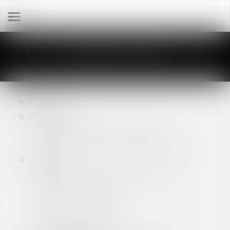
Ouvrir
le
menu
PLAN DU SITE
ACCUEIL
LE CABINET
LES MOYENS DU CABINET
UNE CLIENTÈLE D'ENTREPRISES
L'ÉQUIPE
SANDY RAMAHANDRIARIVELO
ARNAUD DUBOIS
MARTIN FAURE
LAURA PERRIN