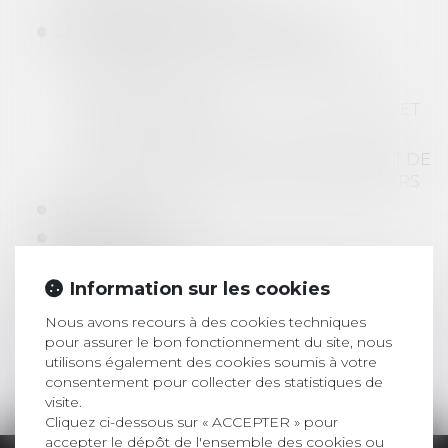
JASSIME AMMARI
LES DOMAINES D'INTERVENTION
DROIT CIVIL ET DE LA GESTION DE
L'IMMEUBLE
DROIT COMMERCIAL, DES AFFAIRES ET
DES SOCIÉTÉS
L'EXPERTISE DU RECOUVREMENT ET DE
LA DÉFENSE EN SERVICES FINANCIERS
LES ACTUS
LES HONORAIRES
CONTACT
Information sur les cookies
ESPACE CLIENT
ESPACE CLIENT
Nous avons recours à des cookies techniques
pour assurer le bon fonctionnement du site, nous
PLAN DU SITE
utilisons également des cookies soumis à votre
MENTIONS LÉGALES
consentement pour collecter des statistiques de
visite.
Cliquez ci-dessous sur « ACCEPTER » pour
accepter le dépôt de l'ensemble des cookies ou