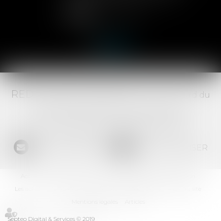
Lire la suite
RED AVOCATS ASSOCIÉS -
20 Boulevard du
Jeu de Paume, 34000 MONTPELLIER -
Tél :
04 67 29 68 34
-
Fax :
04 67 29 65 52
NOUS CONTACTER
NOUS LOCALISER
Accueil
Le Cabinet
L'équipe
Les domaines d'intervention
Les actus
Les honoraires
Contact
Espace client
Plan du site
Mentions légales
Articles
Septeo Digital & Services © 2019