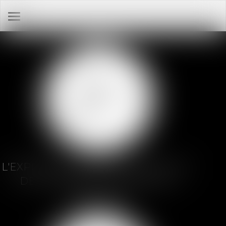
Ouvrir
le
menu
L'EXPERTISE DU RECOUVREMENT ET
DE LA DÉFENSE EN SERVICES
FINANCIERS