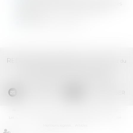
judiciaires / Tribunaux Judicaires Pôles des
contentieux de la Protection et de la
Proximité
Tribunaux de Commerce
RED AVOCATS ASSOCIÉS -
20 Boulevard du
Jeu de Paume, 34000 MONTPELLIER -
Tél :
04 67 29 68 34
-
Fax :
04 67 29 65 52
NOUS CONTACTER
NOUS LOCALISER
Accueil
Le Cabinet
L'équipe
Les domaines d'intervention
Les actus
Les honoraires
Contact
Espace client
Plan du site
Mentions légales
Articles