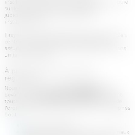
institutionnels, dans tout l’hexagone et s’appuie
sur les réseaux éprouvés de partenaires
judiciaires de chacun de ses clients
institutionnels.
Il rayonne hebdomadairement dans le triangle «
centre sud » TOULOUSE RODEZ MARSEILLE,
assurant rapidité et sécurité d’intervention dans
un rayon de 200 Km.
À proximité des juridictions
régionales
Nous intervenons en
avocats d’appel
(RPVA)
devant la
Cour d'appel de Montpellier
et devant
toutes les juridictions de première instance de
l'ordre judiciaire des ressorts de cours limitrophes
dont :
Tribunaux Judiciaires
Chambres de Proximité près les Tribunaux