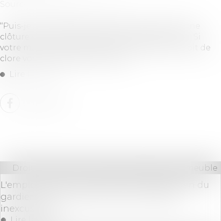
Source :
leparticulier.lefigaro.fr
‘‘Puis-je contraindre mon voisin à construire une
clôture entre nos propriétés ?‚‚Édouard M. Oui. Si
votre maison se trouve en ville, vous avez le droit de
clore votre propriété à vos frais...
Lire la suite
Droit immobilier
/
Cession et gestion d'immeuble
L'employeur qui ne prévient pas l'agression du
gardien d'immeuble commet une faute
inexcusable
Lire la suite