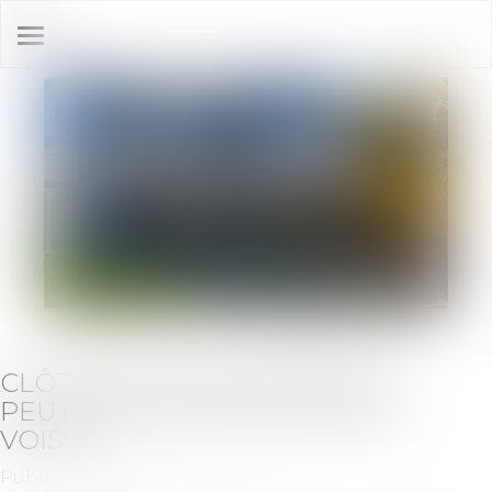
Ouvrir
le
menu
CLÔTURES EN MITOYENNETÉ :
PEUT-ON CONTRAINDRE SON
VOISIN?
Publié le :
10/07/2019