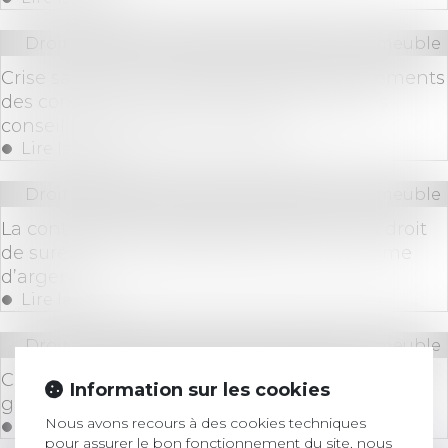
Droit immobilier
/
Cession et gestion d'immeuble
Crise sanitaire : les régimes des renouvellements
des contrats de syndic et des mandats des
conseillers syndicaux sont figés
Lire la suite
Droit immobilier
/
Cession et gestion d'immeuble
La contrepartie onéreuse de la cession du droit
de surélever n’est pas forcément une somme
d’argent
Lire la suite
Droit immobilier
/
Cession et gestion d'immeuble
Covid 19 : Quelles dispositions prendre pour les
Information sur les cookies
gardiens et les employés d’immeuble ?
Nous avons recours à des cookies techniques
Lire la suite
pour assurer le bon fonctionnement du site, nous