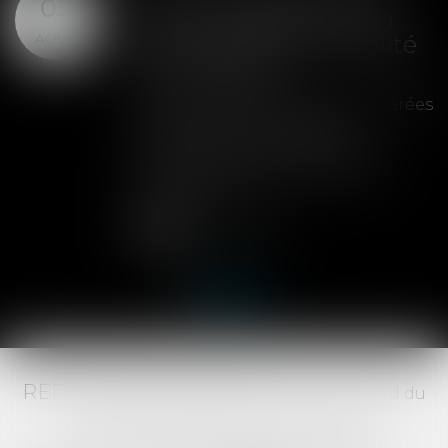
05
clause de préemption
AOÛT
peut entraîner la nullité
de la cession
Les clauses de préemption insérées
dans les statuts d'une SAS
permettent aux associés de
contrôler l'entrée de nouveaux
actionnaires...
Lire la suite
RED AVOCATS ASSOCIÉS -
20 Boulevard du
Jeu de Paume, 34000 MONTPELLIER -