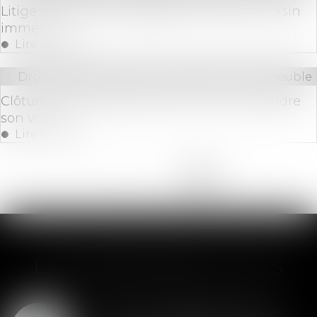
Litige concernant l'élagage et notion de voisin
immédiat
Lire la suite
Droit immobilier
/
Cession et gestion d'immeuble
Clôtures en mitoyenneté : peut-on contraindre
son voisin?
Lire la suite
<<
<
...
2
3
4
5
6
7
8
>
>>
LES DERNIÈRES ACTUS
SAS : la violation d'une