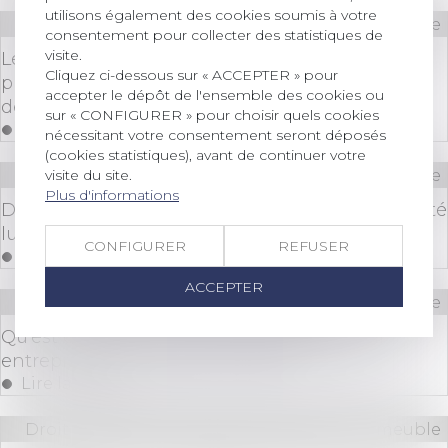
utilisons également des cookies soumis à votre
Droit immobilier
/
Cession et gestion d'immeuble
consentement pour collecter des statistiques de
visite.
Le risque d’effondrement d’un mur sur la
Cliquez ci-dessous sur « ACCEPTER » pour
propriété voisine constitue un trouble anormal
accepter le dépôt de l'ensemble des cookies ou
de voisinage
sur « CONFIGURER » pour choisir quels cookies
Lire la suite
nécessitant votre consentement seront déposés
(cookies statistiques), avant de continuer votre
visite du site.
Droit immobilier
/
Cession et gestion d'immeuble
Plus d'informations
Départ à la retraite du gardien : quelle indemnité
lui verser ?
CONFIGURER
REFUSER
Lire la suite
ACCEPTER
Droit immobilier
/
Cession et gestion d'immeuble
Qu'est ce qu'un immeuble de rapport pour
entreprise et pourquoi y investir ?
Lire la suite
Droit immobilier
/
Cession et gestion d'immeuble