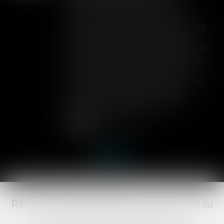
Lorsqu'un contrat d'assurance
limite sa garantie aux opérations
dont le coût n'excède pas un
certain montant, l'assuré ne peut
prétendre à la couverture de son
assureur s'il intervient sur un
chantier dépassant ce seuil sans
avoir obtenu l'extension de
garantie prévue au contrat...
Lire la suite
RED AVOCATS ASSOCIÉS -
20 Boulevard du
Jeu de Paume, 34000 MONTPELLIER -