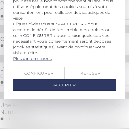
pour assurer le bon fonctionnement du site, nous
connexité sans véritable unité contractuelle des
utilisons également des cookies soumis à votre
créances !
consentement pour collecter des statistiques de
Lire la suite
visite.
Cliquez ci-dessous sur « ACCEPTER » pour
Droit bancaire
accepter le dépôt de l'ensemble des cookies ou
sur « CONFIGURER » pour choisir quels cookies
Compte bancaire séparé et copropriété
nécessitant votre consentement seront déposés
Lire la suite
(cookies statistiques), avant de continuer votre
visite du site.
Plus d'informations
Droit des sociétés
/
Fusions et acquisitions
Dans les fusions-acquisitions, les RH sont
CONFIGURER
REFUSER
devenues le vrai facteur de risque.
Lire la suite
ACCEPTER
Droit des sociétés
/
Levées de fonds
Une levée de fonds de 4 millions d’euros pour
Nutri & Co
Lire la suite