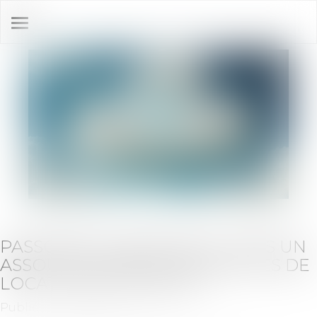
Ouvrir
le
menu
PASSOIRES THERMIQUES : VERS UN
ASSOUPLISSEMENT DES RÈGLES DE
LOCATION EN FRANCE ?
Publié le :
20/05/2026