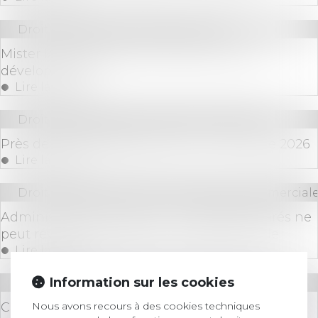
Droit des sociétés
/
Levées de fonds
Mister IA lève 10 millions d'euros pour son
développement
Lire la suite
Droit des sociétés
/
Procédures collectives
Près de 19.000 défaillances au 1er trimestre 2026
Lire la suite
Droit des sociétés
/
Droit des sociétés commerciale
Administrateur provisoire : le juge des référés ne
peut révoquer le gérant d’une société civile
Lire la suite
Information sur les cookies
Droit des sociétés
/
Procédures collectives
Nous avons recours à des cookies techniques
Compensation en procédure collective : pas de