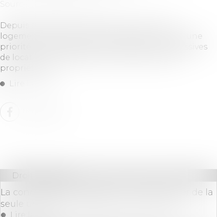
Source :
www.gererseul.com
Depuis plusieurs années, la lutte contre les
logements énergivores s’est imposée comme une
priorité en France. Entre interdictions progressives
de location et obligations de rénovation, les
propriétaires ...
Lire la suite
Droit bancaire
La connexité des créances ne peut résulter de la
seule unité d’une opération économique
Lire la suite