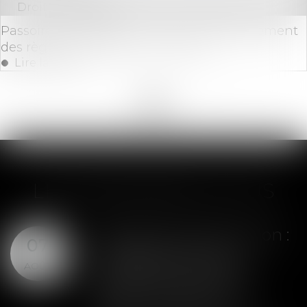
Droit immobilier
Passoires thermiques : vers un assouplissement
des règles de location en France ?
Lire la suite
<<
<
...
4
5
6
7
8
9
10
...
>
>>
LES DERNIÈRES ACTUS
Assurance construction :
07
le dépassement du
AOÛT
montant maximal
garanti peut exclure
toute couverture