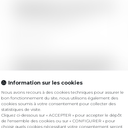
Droit bancaire
Frais bancaires sur succession :
censure de la gratuité
Lire la suite
Droit des sociétés
/
Transmission d’entreprise
Transmission : « C’est une phase de
développement de l’entreprise »
Information sur les cookies
Nous avons recours à des cookies techniques pour assurer le
Lire la suite
bon fonctionnement du site, nous utilisons également des
cookies soumis à votre consentement pour collecter des
statistiques de visite.
Cliquez ci-dessous sur « ACCEPTER » pour accepter le dépôt
de l'ensemble des cookies ou sur « CONFIGURER » pour
Droit des sociétés
/
Droit des sociétés commerciales et professionnelles
choisir quels cookies nécessitant votre consentement seront