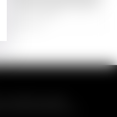
Un processus irréversible de départ
des lieux du locataire fait obstacle au
repentir du bailleur
Lire la suite
a nullité de la cession
és de contrôler l'entrée de nouveaux