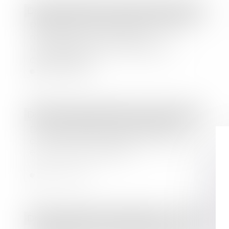
Droit immobilier
/
Droit de la construction
Résiliation d’un marché à forfait et
manquements graves de
l’entrepreneur à ses obligations
contractuelles
Lire la suite
Droit commercial
/
Baux commerciaux
Droit de préférence du locataire
commercial : la rétractation de l'offre
exclut la vente forcée
Lire la suite
Droit immobilier
/
Copropriété