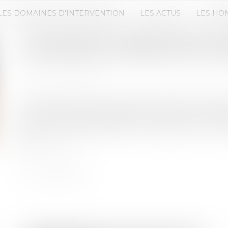
LES DOMAINES D'INTERVENTION
LES ACTUS
LES HO
UN PROCESSUS IRRÉVERSIBLE DE
LOCATAIRE FAIT OBSTACLE AU R
Publié le :
30/06/2026
Source :
www.efl.fr
Est tardif le repentir du bailleur exercé alors que 
dans un processus tendant à la fermeture irréver
des démarches préalables et nécessaires à son dép
Lire la suite