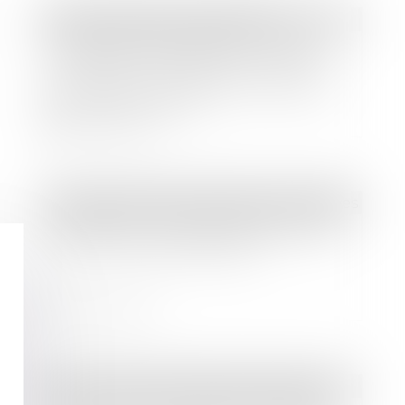
Droit immobilier
/
Copropriété
Charges de copropriété : une mise
en demeure imprécise ne permet
pas d'obtenir l'exigibilité anticipée
des sommes dues
Lire la suite
Droit des sociétés
/
Procédures collectives
Liquidation : l’investisseur peut agir
pour son préjudice propre
Lire la suite
Droit commercial
/
Baux commerciaux