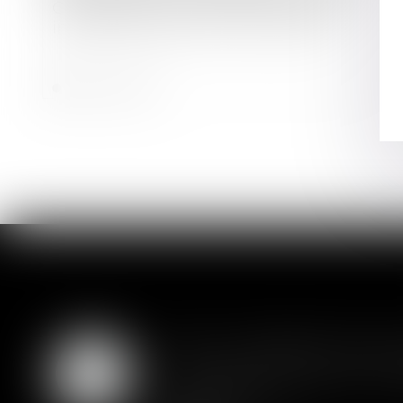
Copropriété : une mise en demeure
imprécise bloque le recouvrement
Lire la suite
SAS : la violation d'un
05
Les clauses de préemption insér
AOÛT
actionnaires...