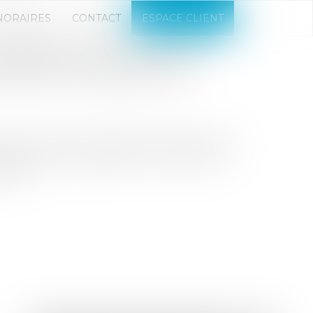
NORAIRES
CONTACT
ESPACE CLIENT
 DÉPART DES LIEUX DU
EPENTIR DU BAILLEUR
le locataire s'est engagé six mois plus tôt
sible de son exploitation en effectuant
art...