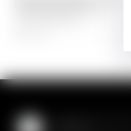
Droit immobilier
/
Copropriété
Relance de l’immobilier : un
nouveau projet de loi « Logement »
attendu pour l’été 2026
Lire la suite
Assurance constructio
07
couverture