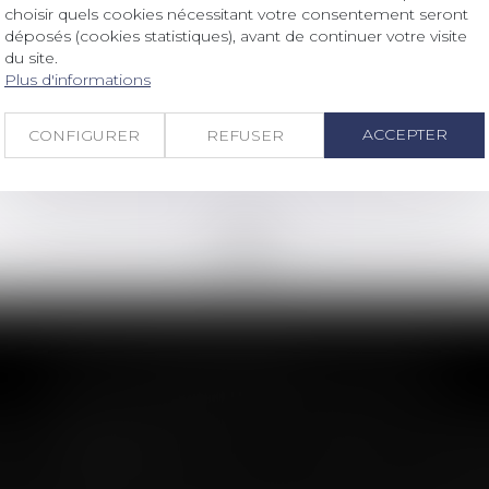
Droit des sociétés
/
Transmission d’entreprise
choisir quels cookies nécessitant votre consentement seront
Objectif reprise : faciliter la
déposés (cookies statistiques), avant de continuer votre visite
transmission des entreprises
du site.
Plus d'informations
Lire la suite
ACCEPTER
CONFIGURER
REFUSER
<<
<
...
5
6
7
8
9
10
11
...
>
>>
LES DERNIÈRES ACTUS
n : le dépassement du montant maxima