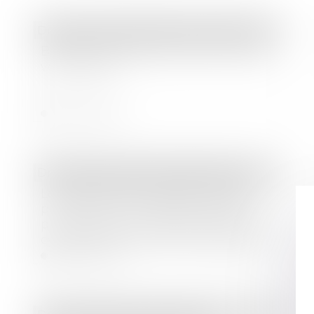
Droit commercial
/
Baux commerciaux
Bail 3 6 9 : durée, loyer, sortie, ce que
vous signez
Lire la suite
Droit des sociétés
/
Levées de fonds
Le fonds chinois soutenu par l'État
pour les semi-conducteurs est en
pourparlers pour diriger le premier
cycle de financement de DeepSeek
à 45 milliards de dollars.
Lire la suite