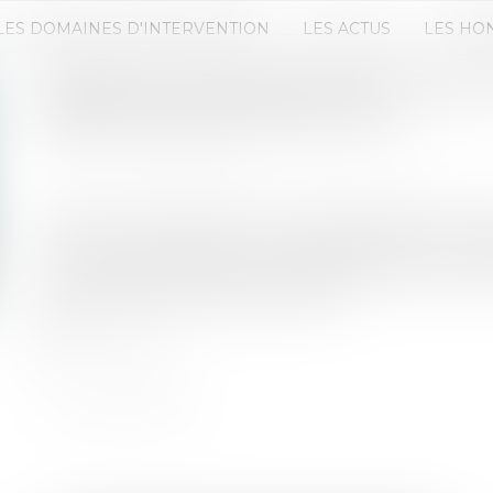
LES DOMAINES D'INTERVENTION
LES ACTUS
LES HO
NOUVELLES CONDITIONS D'ACCÈS
BÉNÉFICIAIRES EFFECTIFS
Publié le :
12/05/2026
Source :
entreprendre.service-public.gouv.fr
Depuis le 31 juillet 2024, l’accès au Registre des bé
personnes justifiant d’un intérêt légitime. La loi
du 24 avril 2026, intègre cette disposition dans le 
entités pouvant accéder au RBE...
Lire la suite