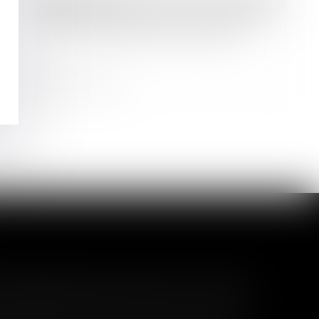
Droit bancaire
La remise de chèques ne suffit pas à
prouver l’existence d’une dette
Lire la suite
l garanti peut exclure toute