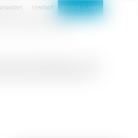
NORAIRES
CONTACT
ESPACE CLIENT
 AU REGISTRE DES
néficiaires effectifs (RBE) est limité aux
 du 30 avril 2025, complétée par un décret
droit français et précise la liste des