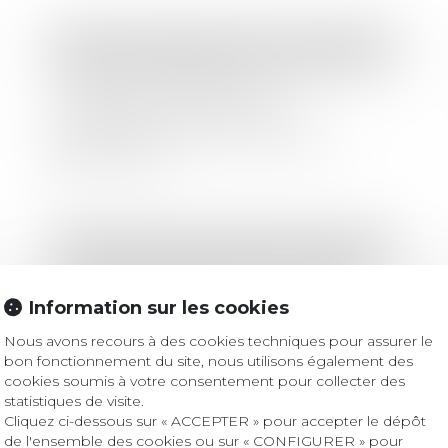
Droit des sociétés
/
Droit des sociétés commerciales et professionnelles
Masse des obligataires : l’autorisation
d’agir peut résulter d’une
consultation écrite et être
régularisée en cours d’instance
Lire la suite
Droit bancaire
/
Comptes et moyens de paiement
Le cadre réglementaire du fichier
national des comptes signalés pour
Information sur les cookies
risque de fraude
Nous avons recours à des cookies techniques pour assurer le
bon fonctionnement du site, nous utilisons également des
Lire la suite
cookies soumis à votre consentement pour collecter des
statistiques de visite.
Cliquez ci-dessous sur « ACCEPTER » pour accepter le dépôt
de l'ensemble des cookies ou sur « CONFIGURER » pour