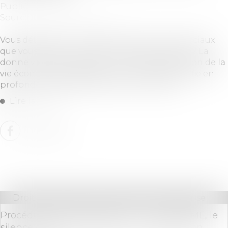
Publié le :
23/06/2026
Source :
www.gererseul.com
Vous détenez un ou plusieurs locaux commerciaux
que vous gérez sans administrateur de biens ? La
donne vient de changer. La loi de simplification de la
vie économique, publiée le 27 mai 2026, modifie en
profondeur l’équilibre du bail commercial...
Lire la suite
Droit des sociétés
/
Transmission d’entreprise
Procédure de « rescrit valeur » : pour les PME, le
silence de l’administration vaut acceptation