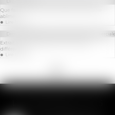
Droit bancaire
Que faire si vous avez des billets de banque
abîmés ?
Lire la suite
Droit des sociétés
/
Droit des sociétés commerciale
Extrait Kbis et attestation RNE : quelles
différences ?
Lire la suite
<<
<
1
2
3
4
5
6
7
...
>
>>
LES DERNIÈRES ACTUS