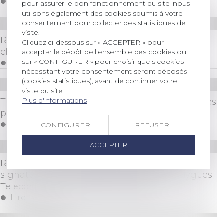
Lire la suite
pour assurer le bon fonctionnement du site, nous
utilisons également des cookies soumis à votre
consentement pour collecter des statistiques de
Droit commercial
/
Baux commerciaux
visite.
Réforme des baux commerciaux 2026 : ce qui
Cliquez ci-dessous sur « ACCEPTER » pour
change pour le bailleur qui gère seul
accepter le dépôt de l'ensemble des cookies ou
sur « CONFIGURER » pour choisir quels cookies
Lire la suite
nécessitant votre consentement seront déposés
(cookies statistiques), avant de continuer votre
Droit des sociétés
/
Transmission d’entreprise
visite du site.
Plus d'informations
Transmission d’entreprise : l’État allège les règles
pour faciliter les reprises
Lire la suite
CONFIGURER
REFUSER
ACCEPTER
Droit des sociétés
/
Fusions et acquisitions
Rachat de SFR : l’Arcep prend acte de la
signature d’un protocole d’accord par Bouygues
Telecom, le groupe Iliad et Orange
Lire la suite