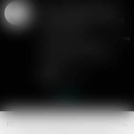
SAS : la violation d'une
05
clause de préemption
AOÛT
peut entraîner la nullité
de la cession
Les clauses de préemption insérées
dans les statuts d'une SAS
permettent aux associés de
contrôler l'entrée de nouveaux
actionnaires...
Lire la suite
RED AVOCATS ASSOCIÉS -
20 Boulevard du