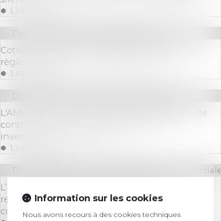
Lire la suite
Droit immobilier
/
Baux d'habitation
Cotisations 2026 : un arrêté qui confirme les
règles applicables au logement social
Lire la suite
Droit bancaire
/
Epargne et placements
L'AMF instaure une nouvelle méthodologie de
contrôle sur pièces des conseillers en
investissements financiers
Lire la suite
Droit des sociétés
/
Droit des sociétés commerciale
L’affaire Lafarge : un tournant pour la
Information sur les cookies
responsabilité pénale des sociétés en zone de
conflit
Nous avons recours à des cookies techniques