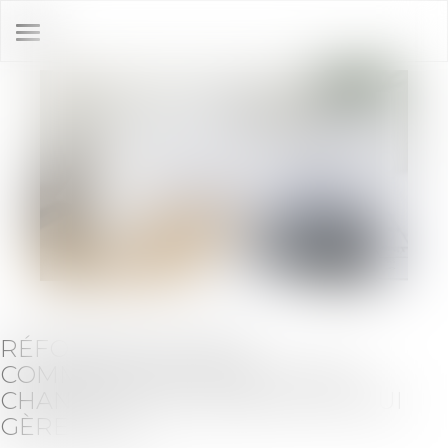
Ouvrir
le
menu
RÉFORME DES BAUX
COMMERCIAUX 2026 : CE QUI
CHANGE POUR LE BAILLEUR QUI
GÈRE SEUL