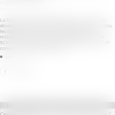
Publié le :
15/01/2024
Source :
solutions.lesechos.fr
La Société Coopérative de Production connait un
développement important depuis plusieurs années,
les objectifs fixés de 100 000 emplois et de 10
milliards d’euros à horizon 2026 pour les SCOP et
SCIC montrent l’ambition du mouvement. La SCOP
concerne tous types de projets...
Lire la suite
Droit des sociétés
/
Transmission d’entreprise
Cession d'entreprise : que faire de la trésorerie ?