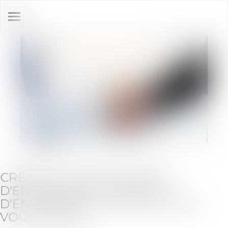
Ouvrir
le
menu
CRÉATION, TRANSMISSION
D'ENTREPRISE OU REPRISE
D'ENTREPRISE, LA SCOP, Y AVEZ-
VOUS PENSÉ ?