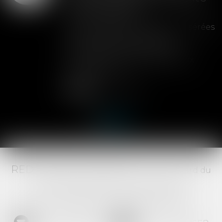
de la cession
Les clauses de préemption insérées
dans les statuts d'une SAS
permettent aux associés de
contrôler l'entrée de nouveaux
actionnaires...
Lire la suite
RED AVOCATS ASSOCIÉS -
20 Boulevard du
Jeu de Paume, 34000 MONTPELLIER -
Tél :
04 67 29 68 34
-
Fax :
04 67 29 65 52