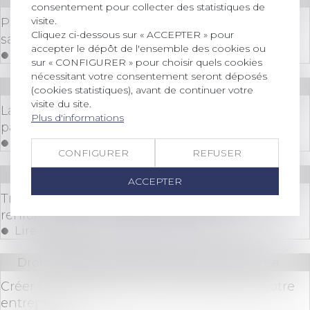
consentement pour collecter des statistiques de
visite.
Plus-value de cession d’actions requalifiée en
Cliquez ci-dessous sur « ACCEPTER » pour
salaire et PEA
accepter le dépôt de l'ensemble des cookies ou
Lire la suite
sur « CONFIGURER » pour choisir quels cookies
nécessitant votre consentement seront déposés
Droit des sociétés
/
Transmission d’entreprise
(cookies statistiques), avant de continuer votre
visite du site.
La cession de fonds de commerce ne confère
Plus d'informations
pas à l’acquéreur tous les droits du cédant
Lire la suite
CONFIGURER
REFUSER
Droit des sociétés
/
Transmission d’entreprise
ACCEPTER
Transmission d’entreprise aux proches : vers un
renforcement de l’abattement fiscal
Lire la suite
Droit des sociétés
/
Transmission d’entreprise
Créer une stratégie de sortie réussie pour votre
entreprise ?