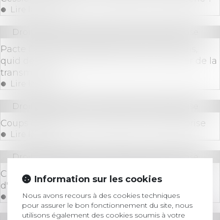
Lire la suite
Droit des sociétés
/
Transmission d’entreprise
Pacte Dutreil et engagement réputé acquis,
quid de la direction de la société à compter de la
transmission ?
Lire la suite
Droit des sociétés
/
Transmission d’entreprise
Coups de pouce à la transmission d’entreprise
Lire la suite
Droit des sociétés
/
Transmission d’entreprise
Création, transmission d'entreprise ou reprise
Information sur les cookies
d'entreprise, la SCOP, y avez-vous pensé ?
Nous avons recours à des cookies techniques
Lire la suite
pour assurer le bon fonctionnement du site, nous
utilisons également des cookies soumis à votre
Droit des sociétés
/
Transmission d’entreprise