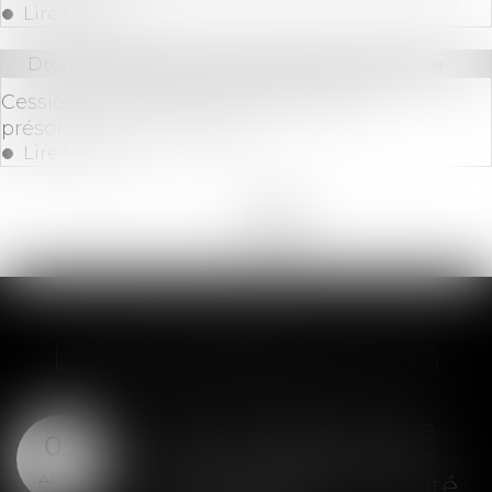
Lire la suite
Droit des sociétés
/
Transmission d’entreprise
Cession de parts sociales : effets de la
présomption de solidarité
Lire la suite
<<
<
1
2
3
4
5
6
7
>
>>
LES DERNIÈRES ACTUS
SAS : la violation d'une
05
clause de préemption
AOÛT
peut entraîner la nullité