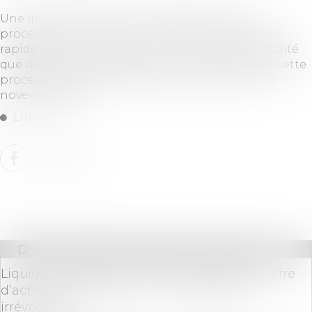
Une liquidation judiciaire simplifiée, c'est une
procédure qui doit conduire à la liquidation très
rapide d'une entreprise. La loi PACTE avait souhaité
que davantage d'entreprises soient soumises à cette
procédure. C'est chose faite avec le décret du 21
novembre 2019...
Lire la suite
Droit des sociétés
/
Procédures collectives
Liquidation judiciaire : une fois autorisée, l’offre
d’achat de gré à gré d’un immeuble est
irrévocable