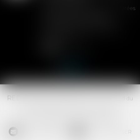
Les clauses de préemption insérées
dans les statuts d'une SAS
permettent aux associés de
contrôler l'entrée de nouveaux
actionnaires...
Lire la suite
RED AVOCATS ASSOCIÉS -
20 Boulevard du
Jeu de Paume, 34000 MONTPELLIER -
Tél :
04 67 29 68 34
-
Fax :
04 67 29 65 52
NOUS CONTACTER
NOUS LOCALISER