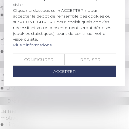
Liquidation d’une société : les conséquences
visite.
fiscales
Cliquez ci-dessous sur « ACCEPTER » pour
Lire la suite
accepter le dépôt de l'ensemble des cookies ou
sur « CONFIGURER » pour choisir quels cookies
nécessitant votre consentement seront déposés
Droit des sociétés
/
Procédures collectives
(cookies statistiques), avant de continuer votre
La DIRECCTE doit contrôler la recherche de
visite du site.
moyens par le liquidateur au niveau du groupe
Plus d'informations
Lire la suite
CONFIGURER
REFUSER
Droit des sociétés
/
Procédures collectives
ACCEPTER
Les liquidations judiciaires simplifiées vont se
multiplier
Lire la suite
Droit des sociétés
/
Procédures collectives
La mesure d'interdiction de gérer doit être
motivée
Lire la suite