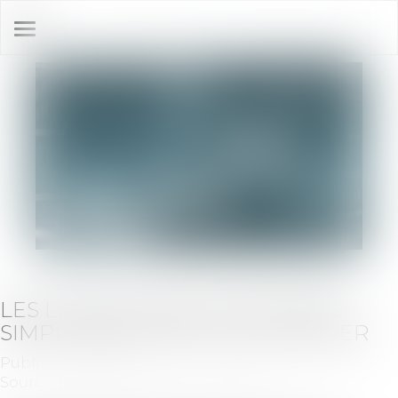
Ouvrir
le
menu
LES LIQUIDATIONS JUDICIAIRES
SIMPLIFIÉES VONT SE MULTIPLIER
Publié le :
19/12/2019
Source :
revuefiduciaire.grouperf.com