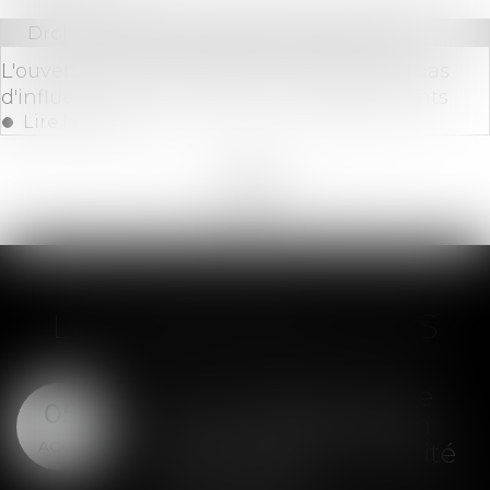
Droit des sociétés
/
Procédures collectives
L'ouverture de la liquidation judiciaire n'a pas
d'influence sur des contrats interdépendants
Lire la suite
<<
<
...
22
23
24
25
26
27
28
>
>>
LES DERNIÈRES ACTUS
SAS : la violation d'une
05
clause de préemption
AOÛT
peut entraîner la nullité
de la cession