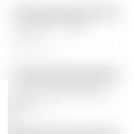
Droit des sociétés
/
Procédures collectives
Non-respect de l’ordre des
licenciements : compétence
judiciaire
Lire la suite
Droit des sociétés
/
Procédures collectives
Groupe de sociétés : loi applicable en
matière de responsabilité d’une
société grand-mère d’une filiale en
faillite
Lire la suite