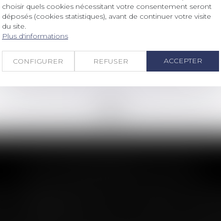
Droit des sociétés
/
Procédures collectives
choisir quels cookies nécessitant votre consentement seront
Du nouveau sur la portabilité de la
déposés (cookies statistiques), avant de continuer votre visite
prévoyance dans le cadre d'une
du site.
Plus d'informations
liquidation judiciaire ou d'un PSE
Lire la suite
ACCEPTER
CONFIGURER
REFUSER
<<
<
...
11
12
13
14
15
16
17
...
>
>>
LES DERNIÈRES ACTUS
n : le dépassement du montant maxima