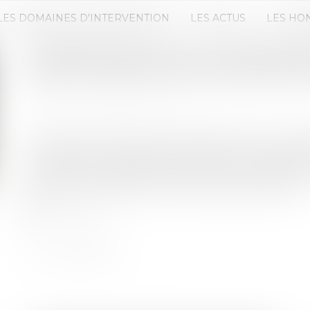
LES DOMAINES D'INTERVENTION
LES ACTUS
LES HO
CONSÉQUENCE DE LA LIQUIDATIO
RESTITUTION EN NATURE DES P
Publié le :
26/05/2022
Source :
www.actu-juridique.fr
Soutenant que la situation présentée par le céda
lors placée en liquidation judiciaire ne correspond
cessionnaire l’assigne en exécution de la garantie 
cession et en paiement de dommages-intérêts...
Lire la suite