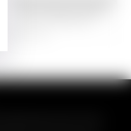
Droit des sociétés
/
Procédures collectives
Comment s'apprécie le caractère
volontaire du retard de la déclaration
de cessation des paiements ?
Lire la suite
l garanti peut exclure toute