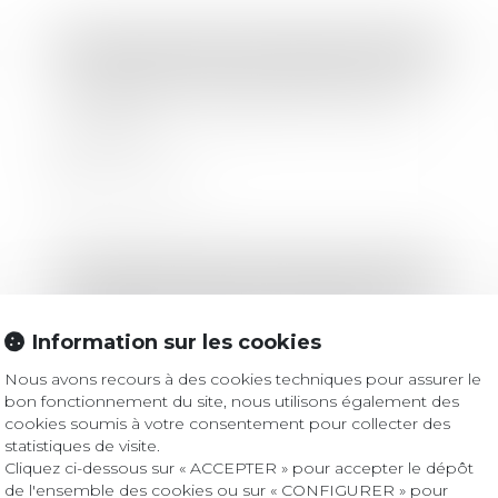
Droit des sociétés
/
Procédures collectives
Conséquence de la liquidation de la
société sur la restitution en nature
des parts
Lire la suite
Droit des sociétés
/
Procédures collectives
Liquidation judiciaire : dissolution
d’une société et restitution des parts
Information sur les cookies
sociales
Nous avons recours à des cookies techniques pour assurer le
bon fonctionnement du site, nous utilisons également des
Lire la suite
cookies soumis à votre consentement pour collecter des
statistiques de visite.
Cliquez ci-dessous sur « ACCEPTER » pour accepter le dépôt
de l'ensemble des cookies ou sur « CONFIGURER » pour