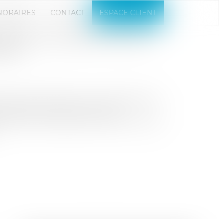
NORAIRES
CONTACT
ESPACE CLIENT
N DE LA SOCIÉTÉ SUR LA
ARTS
nt de ses parts dans une société depuis
ait pas à la réalité, la société
d’actif et de passif prévue par l’acte de