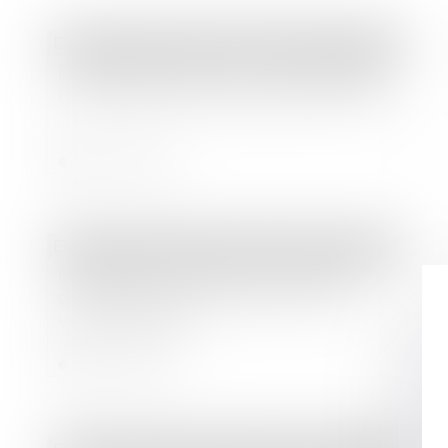
Droit des sociétés
/
Procédures collectives
Liquidation judiciaire : insaisissabilité
de la résidence principale et divorce
Lire la suite
Droit des sociétés
/
Procédures collectives
Liquidation judiciaire : la vente de
gré à gré d'un immeuble est une
vente judiciaire
Lire la suite