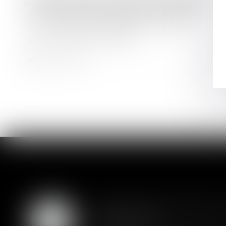
Droit des sociétés
/
Procédures collectives
La clôture de la liquidation judiciaire
pour insuffisance d'actif ne profite
pas à l'époux codébiteur
Lire la suite
Assurance constructio
07
couverture