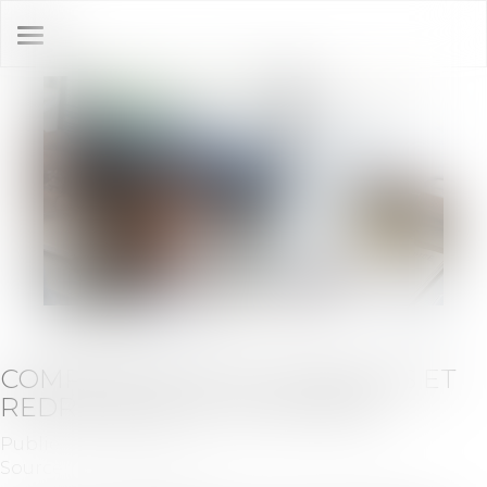
Ouvrir
le
menu
COMPENSATION DE CRÉANCES ET
REDRESSEMENT JUDICIAIRE
Publié le :
18/11/2021
Source :
www.legifiscal.fr