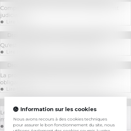
Compensation de créances et redressement
judiciaire
Lire la suite
Droit des sociétés
/
Procédures collectives
Qu'est-ce que la mise sous séquestre ?
Lire la suite
Droit des sociétés
/
Procédures collectives
La procédure collective d'une SNC entraîne
obligatoirement celle de ses associés
Lire la suite
Droit des sociétés
/
Procédures collectives
Information sur les cookies
Le silence vaut-il acceptation en matière de
Nous avons recours à des cookies techniques
modification substantielle du plan ?
pour assurer le bon fonctionnement du site, nous
Lire la suite
utilisons également des cookies soumis à votre