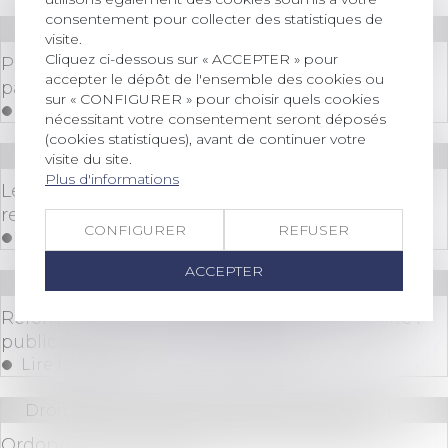
consentement pour collecter des statistiques de
Droit des sociétés
/
Procédures collectives
visite.
Cliquez ci-dessous sur « ACCEPTER » pour
Procédure de conciliation : la suspension du
accepter le dépôt de l'ensemble des cookies ou
paiement des créances peut être imposée
sur « CONFIGURER » pour choisir quels cookies
Lire la suite
nécessitant votre consentement seront déposés
(cookies statistiques), avant de continuer votre
Droit des sociétés
/
Procédures collectives
visite du site.
Plus d'informations
Le PSE doit identifier toutes les possibilités de
reclassement, même en CDD
CONFIGURER
REFUSER
Lire la suite
ACCEPTER
Droit des sociétés
/
Procédures collectives
Réforme du droit des entreprises en difficulté :
publication du décret d’application
Lire la suite
Droit des sociétés
/
Procédures collectives
Ordonnance 15 septembre 2021procédures