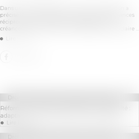
Dans une récente décision, la Cour de cassation a
précisé les modalités de compensation de créances
réciproques en cas d’oubli de déclaration de
créances dans le cadre d’un redressement judiciaire ...
Lire la suite
Droit des sociétés
/
Procédures collectives
Réforme du droit des entreprises en difficulté :
adaptation de la procédure de sauvegarde
Lire la suite
Droit des sociétés
/
Procédures collectives