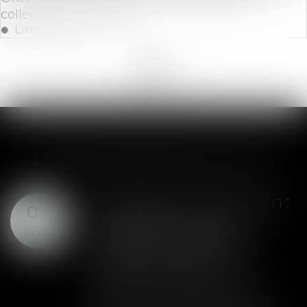
collectives entreprises
Lire la suite
<<
<
...
13
14
15
16
17
18
19
...
>
>>
LES DERNIÈRES ACTUS
Assurance construction :
07
le dépassement du
AOÛT
montant maximal
garanti peut exclure
toute couverture
Lorsqu'un contrat d'assurance