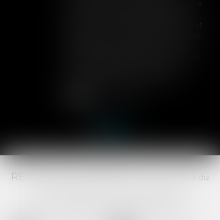
limite sa garantie aux opérations
dont le coût n'excède pas un
certain montant, l'assuré ne peut
prétendre à la couverture de son
assureur s'il intervient sur un
chantier dépassant ce seuil sans
avoir obtenu l'extension de
garantie prévue au contrat...
Lire la suite
RED AVOCATS ASSOCIÉS -
20 Boulevard du
Jeu de Paume, 34000 MONTPELLIER -
Tél :
04 67 29 68 34
-
Fax :
04 67 29 65 52