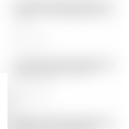
Droit des sociétés
/
Levées de fonds
La start-up CustomsBridge lève 850
000 €
Lire la suite
Droit des sociétés
/
Levées de fonds
Santé animale : Dalma lève 20
millions d’euros
Lire la suite
Droit des sociétés
/
Levées de fonds