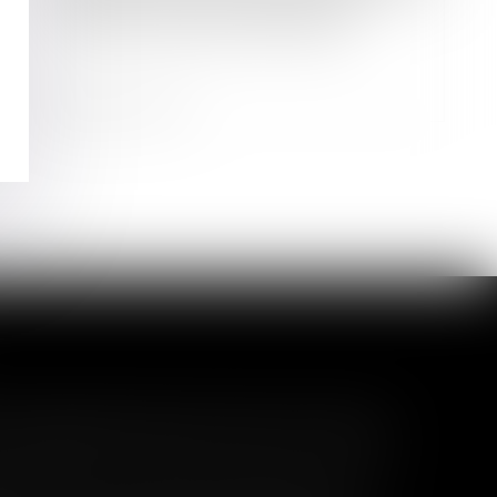
Détection des menaces par IA :
Dream réussit à lever 100 M$
Lire la suite
l garanti peut exclure toute
 pas un certain montant, l'assuré ne peut