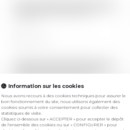
Droit des sociétés
/
Levées de fonds
Nouvelle levée de fonds pour
Neovacs
Lire la suite
Droit des sociétés
/
Levées de fonds
Rebond en trompe-l'oeil pour les
levées de fonds des start-up
Information sur les cookies
Nous avons recours à des cookies techniques pour assurer le
Lire la suite
bon fonctionnement du site, nous utilisons également des
cookies soumis à votre consentement pour collecter des
statistiques de visite.
Cliquez ci-dessous sur « ACCEPTER » pour accepter le dépôt
Droit des sociétés
/
Levées de fonds
de l'ensemble des cookies ou sur « CONFIGURER » pour