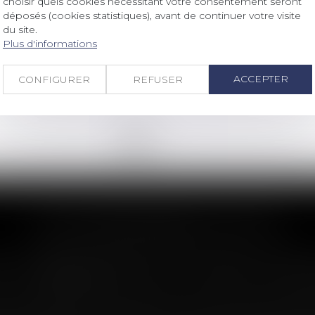
choisir quels cookies nécessitant votre consentement seront
eHP² lance une levée de fonds
déposés (cookies statistiques), avant de continuer votre visite
participative pour concevoir des
du site.
propulseurs hybrides de drones
Plus d'informations
légers
Lire la suite
ACCEPTER
CONFIGURER
REFUSER
<<
<
1
2
3
4
5
6
7
...
>
>>
LES DERNIÈRES ACTUS
n : le dépassement du montant maxima
imite sa garantie aux opérations dont le coût n'excède