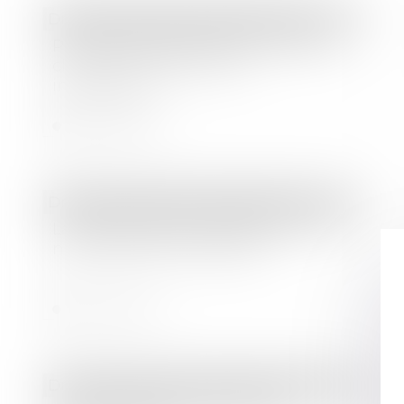
Droit des sociétés
/
Levées de fonds
Première levée de fonds : 10 points
clés pour convaincre les
investisseurs
Lire la suite
Droit des sociétés
/
Levées de fonds
La startup de puces réseau pour l’IA
nEye Systems lève 58 M$
Lire la suite
Droit des sociétés
/
Levées de fonds