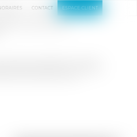
NORAIRES
CONTACT
ESPACE CLIENT
POINTS CLÉS POUR
n premier tour de table est un exercice
vent faire la démonstration non seulement
bilité de leur équipe fondatrice...