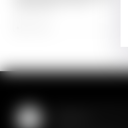
Nouvelle levée de fonds pour
Beyond Green
Lire la suite
Assurance constructio
07
couverture
AOÛT
Lorsqu'un contrat d'assurance l