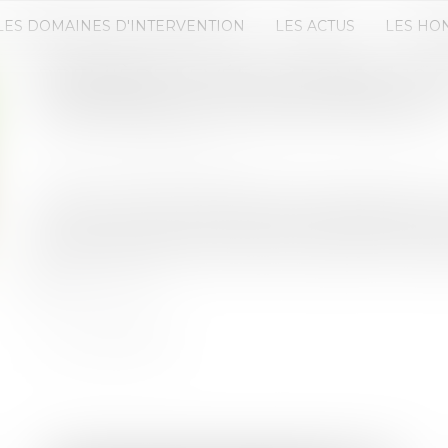
LES DOMAINES D'INTERVENTION
LES ACTUS
LES HO
PREMIÈRE LEVÉE DE FONDS : 10 
CONVAINCRE LES INVESTISSEURS
Publié le :
23/05/2025
Source :
www.tgs-france.fr
Convaincre des investisseurs de s'engager dans u
difficile. En phase d’amorçage, les startups doi
de la solidité de leur projet, mais aussi de la crédi
Lire la suite