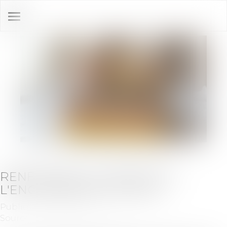
Ouvrir
le
menu
RENFORCER LA FIABILITÉ ET
L'ENCADREMENT DU DPE
Publié le :
08/07/2025
Source :
www.actu-juridique.fr