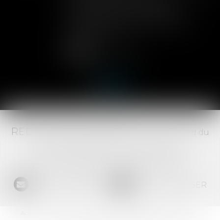
dans les statuts d'une SAS
permettent aux associés de
contrôler l'entrée de nouveaux
actionnaires...
Lire la suite
RED AVOCATS ASSOCIÉS -
20 Boulevard du
Jeu de Paume, 34000 MONTPELLIER -
Tél :
04 67 29 68 34
-
Fax :
04 67 29 65 52
NOUS CONTACTER
NOUS LOCALISER
Accueil
Le Cabinet
L'équipe
Les domaines d'intervention