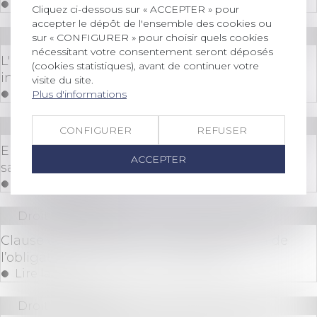
Lire la suite
Cliquez ci-dessous sur « ACCEPTER » pour
accepter le dépôt de l'ensemble des cookies ou
Droit immobilier
sur « CONFIGURER » pour choisir quels cookies
nécessitant votre consentement seront déposés
L'exécutif renforce la lutte contre l'habitat
(cookies statistiques), avant de continuer votre
indigne et les marchands de sommeil
visite du site.
Lire la suite
Plus d'informations
Droit immobilier
CONFIGURER
REFUSER
Encadrement des loyers : petit point sur les
ACCEPTER
sanctions applicables
Lire la suite
Droit immobilier
Clause de non-recours : pas d’exonération de
l’obligation de délivrance du bailleur
Lire la suite
Droit immobilier