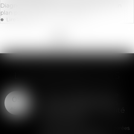
Diagnostic de performance énergétique : un
plan pour restaurer la confiance
Lire la suite
<<
<
1
2
3
>
>>
LES DERNIÈRES ACTUS
SAS : la violation d'une
05
clause de préemption
AOÛT
peut entraîner la nullité
de la cession
Les clauses de préemption insérées