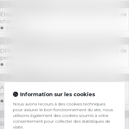
Droit immobilier
Étiquette énergétique -Calcul du DPE : ce qui va
changer
Lire la suite
Droit immobilier
DPE : la lutte contre la fraude aux diagnostics de
performance énergétique se renforce
Lire la suite
Droit immobilier
Action paulienne : la créance doit être certaine,
Information sur les cookies
mais pas forcément chiffrée
Lire la suite
Nous avons recours à des cookies techniques
pour assurer le bon fonctionnement du site, nous
Droit immobilier
utilisons également des cookies soumis à votre
consentement pour collecter des statistiques de
Renforcer la fiabilité et l'encadrement du DPE
visite.