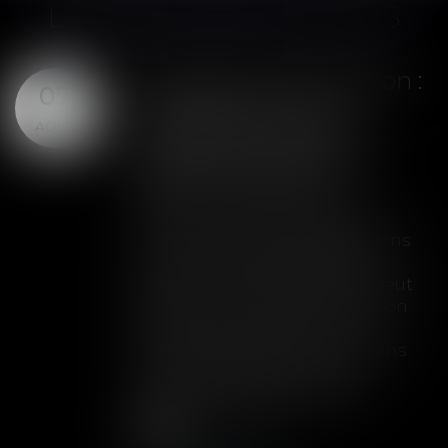
LES DERNIÈRES ACTUS
Assurance construction :
07
le dépassement du
AOÛT
montant maximal
garanti peut exclure
toute couverture
Lorsqu'un contrat d'assurance
limite sa garantie aux opérations
dont le coût n'excède pas un
certain montant, l'assuré ne peut
prétendre à la couverture de son
assureur s'il intervient sur un
chantier dépassant ce seuil sans
avoir obtenu l'extension de
garantie prévue au contrat...
Lire la suite