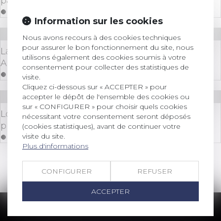
pas domicile est conforme au droit de l’Union
Lire la suite
Information sur les cookies
Droit immobilier
Nous avons recours à des cookies techniques
pour assurer le bon fonctionnement du site, nous
La justice européenne valide la loi française sur
utilisons également des cookies soumis à votre
Airbnb
consentement pour collecter des statistiques de
Lire la suite
visite.
Cliquez ci-dessous sur « ACCEPTER » pour
accepter le dépôt de l'ensemble des cookies ou
Droit immobilier
sur « CONFIGURER » pour choisir quels cookies
Logement squatté : quels recours pour les
nécessitant votre consentement seront déposés
propriétaires ?
(cookies statistiques), avant de continuer votre
visite du site.
Lire la suite
Plus d'informations
<<
<
1
2
3
>
>>
CONFIGURER
REFUSER
ACCEPTER