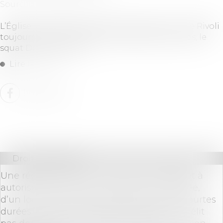
Source :
www.ouest-france.fr
L’Église Saint-Bernard à Paris, le 59 de la rue de Rivoli
toujours à Paris, le squat des Veyettes à Rennes, le
squat Drouet à Caen…
Lire la suite
Droit immobilier
Une réglementation nationale soumettant à
autorisation la location, de manière répétée,
d’un local destiné à l’habitation pour de courtes
durées à une clientèle de passage qui n’y élit