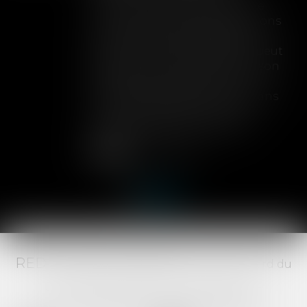
Lorsqu'un contrat d'assurance
limite sa garantie aux opérations
dont le coût n'excède pas un
certain montant, l'assuré ne peut
prétendre à la couverture de son
assureur s'il intervient sur un
chantier dépassant ce seuil sans
avoir obtenu l'extension de
garantie prévue au contrat...
Lire la suite
RED AVOCATS ASSOCIÉS -
20 Boulevard du
Jeu de Paume, 34000 MONTPELLIER -