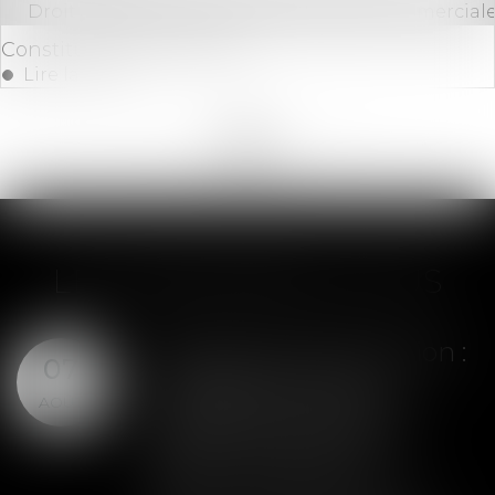
Droit des sociétés
/
Droit des sociétés commerciale
Constitution d'une SARL
Lire la suite
<<
<
...
19
20
21
22
23
24
25
...
>
>>
LES DERNIÈRES ACTUS
Assurance construction :
07
le dépassement du
AOÛT
montant maximal
garanti peut exclure
toute couverture