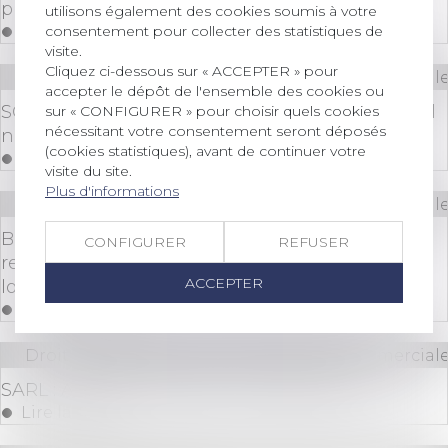
protection de la vie privée
utilisons également des cookies soumis à votre
consentement pour collecter des statistiques de
Lire la suite
visite.
Cliquez ci-dessous sur « ACCEPTER » pour
Droit des sociétés
/
Droit des sociétés commerciale
accepter le dépôt de l'ensemble des cookies ou
SCPI fiscales ou SCPI de rendement : pourquoi il
sur « CONFIGURER » pour choisir quels cookies
nécessitant votre consentement seront déposés
ne faut pas les confondre ?
(cookies statistiques), avant de continuer votre
Lire la suite
visite du site.
Plus d'informations
Droit des sociétés
/
Droit des sociétés commerciale
Baux commerciaux : les parties peuvent
CONFIGURER
REFUSER
renoncer à l’exigence d’immatriculation du
ACCEPTER
locataire au RCS
Lire la suite
Droit des sociétés
/
Droit des sociétés commerciale
SARL : Abus de majorité et intérêt social
Lire la suite