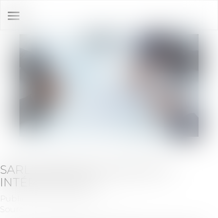
Ouvrir
le
menu
SARL : ABUS DE MAJORITÉ ET
INTÉRÊT SOCIAL
Publié le :
30/06/2020
Source :
www.labase-lextenso.fr