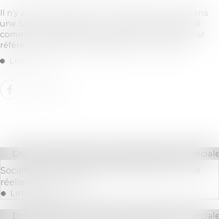
Il n’y a pas lieu de retenir un abus de majorité dans
une SARL, lorsque le prix de la cession d’une local
commercial appartenant à la société a été fixé par
référence à la valeur suggérée par un notaire...
Lire la suite
Droit des sociétés
/
Droit des sociétés commerciale
Sociétés pluri-professionnelles d’exercice : De
réelles opportunités
Lire la suite
Droit des sociétés
/
Droit des sociétés commerciale