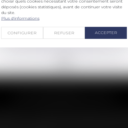
choisir quels cookies nécessitant votre consentement seront
déposés (cookies statistiques), avant de continuer votre visite
Alternative au guichet unique
du site.
électronique des formalités
Plus d'informations
d'entreprises
ACCEPTER
CONFIGURER
REFUSER
Lire la suite
<<
<
...
5
6
7
8
9
10
11
...
>
>>
LES DERNIÈRES ACTUS
nulation du contrat exclut-elle toute 
t-elle encore d'obtenir des dommages-intérêts ? Dans 