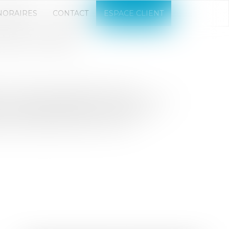
NORAIRES
CONTACT
ESPACE CLIENT
NS LES SARL
la loi prévoit l’application d’une
 nouvel associé au sein de la société. À
socié de SARL décédé et ses associés
ter quelques précisions sur la