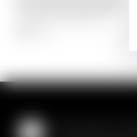
Le choix de la méthode d’évaluation
du complément de prix est fonction
de la commune intention des
parties
Lire la suite
Prêt en devises : l'an
07
L'annulation d'un contrat perme