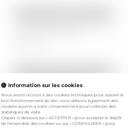
Droit des sociétés
/
Droit des sociétés commerciales et professionnelles
Conseil national du commerce : des
réformes majeures pour simplifier les
formalités commerciales
Lire la suite
Droit des sociétés
/
Droit des sociétés commerciales et professionnelles
Mise en place de la procédure de
continuité du guichet unique
Information sur les cookies
Nous avons recours à des cookies techniques pour assurer le
bon fonctionnement du site, nous utilisons également des
Lire la suite
cookies soumis à votre consentement pour collecter des
statistiques de visite.
Cliquez ci-dessous sur « ACCEPTER » pour accepter le dépôt
de l'ensemble des cookies ou sur « CONFIGURER » pour
Droit des sociétés
/
Droit des sociétés commerciales et professionnelles