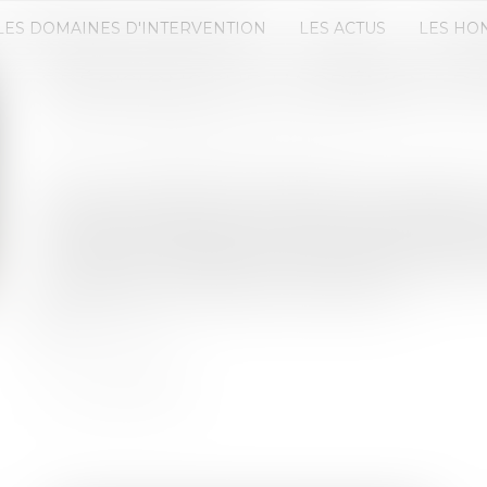
LES DOMAINES D'INTERVENTION
LES ACTUS
LES HO
PRÉCISIONS SUR L’AGRÉMENT DA
Publié le :
06/02/2024
Source :
www.lemag-juridique.com
Dans une société à responsabilité limitée (SARL), 
procédure d’agrément concernant l’entrée de tout
l’occasion d’un litige entre les héritières d’un as
survivants, la Chambre commerciale vient d’appor
procédure et les obligations des parties...
Lire la suite