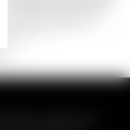
La demande de désignation d’un
mandataire chargé de convoquer
une assemblée générale doit être
conforme à l’intérêt social
Lire la suite
indemnisation complémentaire ?
un arrêt du 8 juillet 2026, la Cour de