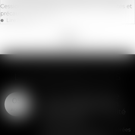
Cession d'entreprise : Présentation, modalités et
précautions à prendre
Lire la suite
<<
<
...
23
24
25
26
27
28
29
>
>>
LES DERNIÈRES ACTUS
SAS : la violation d'une
05
clause de préemption
AOÛT
peut entraîner la nullité
de la cession
Les clauses de préemption insérées