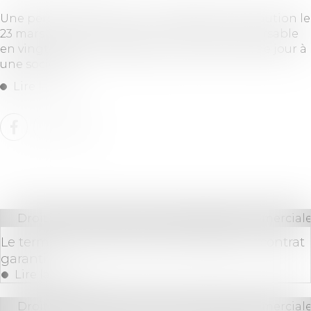
Une personne souscrit un engagement de caution le
23 mars 2012 afin de garantir un prêt, remboursable
en vingt-quatre mensualités, accordé le même jour à
une société...
Lire la suite
Droit des sociétés
/
Droit des sociétés commerciale
Le terme d’un cautionnement déduit du contrat
garanti
Lire la suite
Droit des sociétés
/
Droit des sociétés commerciale