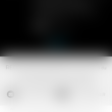
dans les statuts d'une SAS
permettent aux associés de
contrôler l'entrée de nouveaux
actionnaires...
Lire la suite
RED AVOCATS ASSOCIÉS -
20 Boulevard du
Jeu de Paume, 34000 MONTPELLIER -
Tél :
04 67 29 68 34
-
Fax :
04 67 29 65 52
NOUS CONTACTER
NOUS LOCALISER
Accueil
Le Cabinet
L'équipe
Les domaines d'intervention