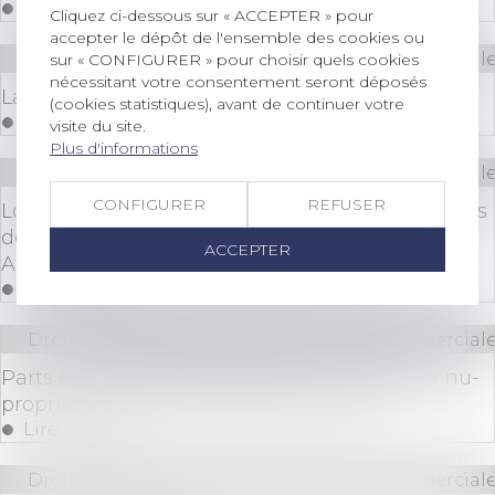
Lire la suite
Cliquez ci-dessous sur « ACCEPTER » pour
accepter le dépôt de l'ensemble des cookies ou
Droit des sociétés
/
Droit des sociétés commerciale
sur « CONFIGURER » pour choisir quels cookies
nécessitant votre consentement seront déposés
La notion de holding animatrice
(cookies statistiques), avant de continuer votre
Lire la suite
visite du site.
Plus d'informations
Droit des sociétés
/
Droit des sociétés commerciale
CONFIGURER
REFUSER
Loi PACTE : Nouvelles règles de majorité pour les
décisions collectives au sein des Sociétés
ACCEPTER
Anonymes
Lire la suite
Droit des sociétés
/
Droit des sociétés commerciale
Parts ou actions démembrées : les droits du nu-
propriétaire et de l’usufruitier clarifiés
Lire la suite
Droit des sociétés
/
Droit des sociétés commerciale