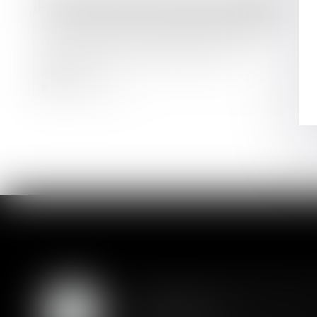
Droit des sociétés
/
Droit des sociétés commerciales et professionnelles
Le choix de la méthode d’évaluation
du complément de prix est fonction
de la commune intention des
parties
Lire la suite
Assurance constructio
07
couverture