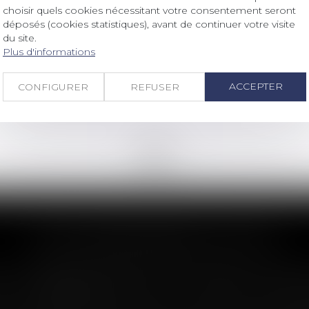
Droit des sociétés
/
Droit des sociétés commerciales et professionnelles
choisir quels cookies nécessitant votre consentement seront
Alternative au guichet unique
déposés (cookies statistiques), avant de continuer votre visite
du site.
électronique des formalités
Plus d'informations
d'entreprises
Lire la suite
ACCEPTER
CONFIGURER
REFUSER
<<
<
...
5
6
7
8
9
10
11
...
>
>>
LES DERNIÈRES ACTUS
n : le dépassement du montant maxima