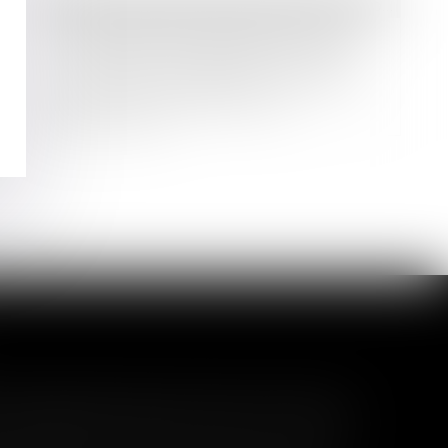
Droit des sociétés
/
Droit des sociétés commerciales et professionnelles
La demande de désignation d’un
mandataire chargé de convoquer
une assemblée générale doit être
conforme à l’intérêt social
Lire la suite
l garanti peut exclure toute