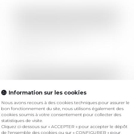
Droit des sociétés
/
Droit des sociétés commerciales et professionnelles
Conseil national du commerce : des
réformes majeures pour simplifier les
formalités commerciales
Lire la suite
Droit des sociétés
/
Droit des sociétés commerciales et professionnelles
Mise en place de la procédure de
continuité du guichet unique
Information sur les cookies
Nous avons recours à des cookies techniques pour assurer le
bon fonctionnement du site, nous utilisons également des
Lire la suite
cookies soumis à votre consentement pour collecter des
statistiques de visite.
Cliquez ci-dessous sur « ACCEPTER » pour accepter le dépôt
de l'ensemble des cookies ou sur « CONFIGURER » pour