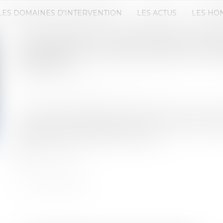
LES DOMAINES D'INTERVENTION
LES ACTUS
LES HO
LE CHOIX DE LA MÉTHODE D’ÉV
DE PRIX EST FONCTION DE LA 
PARTIES
Publié le :
30/01/2024
Source :
www.lemag-juridique.com
Lorsqu’une partie sollicite la mise en œuvre de l
de titres, la méthode d’évaluation fait souvent l’o
défendent des intérêts contraires...
Lire la suite