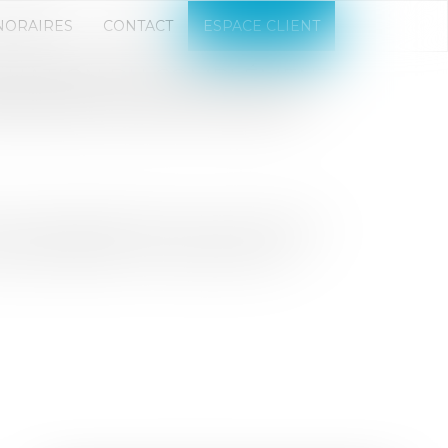
NORAIRES
CONTACT
ESPACE CLIENT
ALUATION DU COMPLÉMENT
COMMUNE INTENTION DES
a clause d’ajustement du prix de cession
bjet de débats entre les parties qui