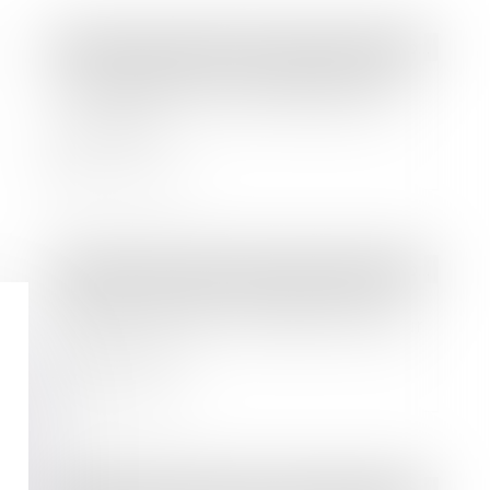
Droit des sociétés
/
Droit des sociétés commerciales et professionnelles
Les règles d’octroi de garanties par
une société mère à ses filiales sont
assouplies
Lire la suite
Droit des sociétés
/
Droit des sociétés commerciales et professionnelles
Dissolution d’une société civile de
moyens : quelles conséquences pour
les associés?
Lire la suite