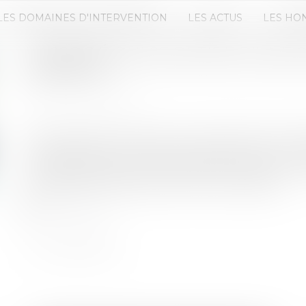
LES DOMAINES D'INTERVENTION
LES ACTUS
LES HO
L'ASSOCIÉ QUI SE RETIRE D'UNE 
APPORTS
Publié le :
02/04/2019
Source :
www.efl.fr
Deux associés constituent une société civile immo
leurs apports en numéraire ultérieurement. Le g
coassocié de libérer une partie de son apport. Le c
l'annulation de ses parts à la SCI qui accepte...
Lire la suite