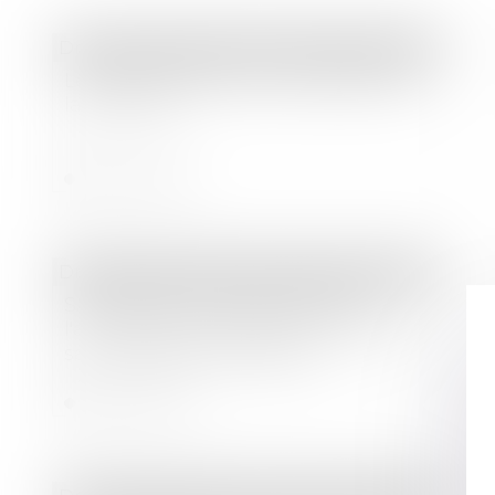
Droit des sociétés
/
Droit des sociétés commerciales et professionnelles
Les octrois d'avances simplifiés avec
la loi Pacte
Lire la suite
Droit des sociétés
/
Droit des sociétés commerciales et professionnelles
SAS devenue unipersonnelle :
l'associé peut révoquer le président
sans respecter les statuts
Lire la suite