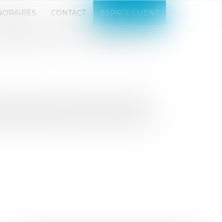
NORAIRES
CONTACT
ESPACE CLIENT
SOCIÉTÉ DOIT LIBÉRER SES
bilière (SCI) en prévoyant de libérer
érant associé de la SCI demande à son
oassocié sollicite alors son retrait et