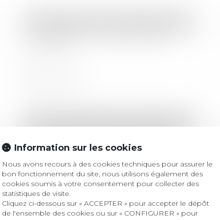
Droit des sociétés
/
Droit des sociétés commerciales et professionnelles
Loi PACTE : une nouvelle réforme
pour l’EIRL
Lire la suite
Droit des sociétés
/
Droit des sociétés commerciales et professionnelles
Les nouvelles règles en matière de
protection du secret des affaires
Information sur les cookies
Nous avons recours à des cookies techniques pour assurer le
bon fonctionnement du site, nous utilisons également des
Lire la suite
cookies soumis à votre consentement pour collecter des
statistiques de visite.
Cliquez ci-dessous sur « ACCEPTER » pour accepter le dépôt
de l'ensemble des cookies ou sur « CONFIGURER » pour