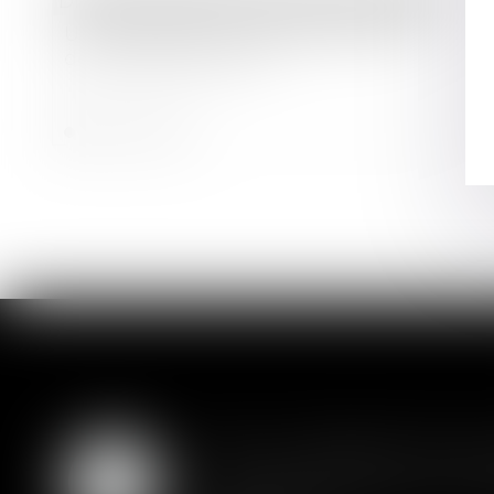
Droit des sociétés
/
Droit des sociétés commerciales et professionnelles
Un extrait Kbis numérique bientôt
délivré gratuitement
Lire la suite
SAS : la violation d'un
05
Les clauses de préemption insér