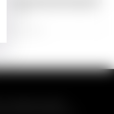
Droit des sociétés
/
Droit des sociétés commerciales et professionnelles
Pluralité d'inscriptions modificatives
au RCS
Lire la suite
a nullité de la cession
és de contrôler l'entrée de nouveaux