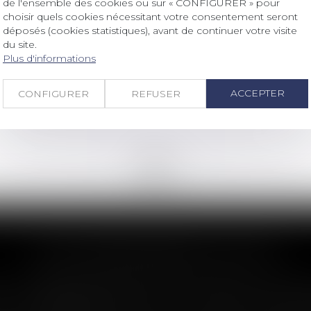
de l'ensemble des cookies ou sur « CONFIGURER » pour
Droit des sociétés
/
Droit des sociétés commerciales et professionnelles
choisir quels cookies nécessitant votre consentement seront
déposés (cookies statistiques), avant de continuer votre visite
Confinement : est-il possible de
du site.
réaliser un état des lieux d'entrée
Plus d'informations
pour un local commercial ?
ACCEPTER
CONFIGURER
REFUSER
Lire la suite
<<
<
...
20
21
22
23
24
25
26
...
>
>>
LES DERNIÈRES ACTUS
n : le dépassement du montant maxima