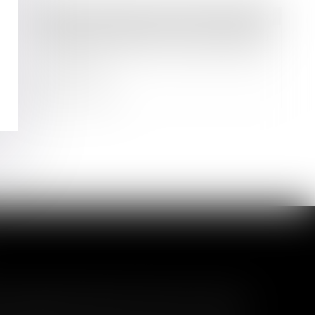
Droit des sociétés
/
Droit des sociétés commerciales et professionnelles
La radiation d’office d’une société du
RCS ne met pas fin aux fonctions de
son gérant
Lire la suite
l garanti peut exclure toute