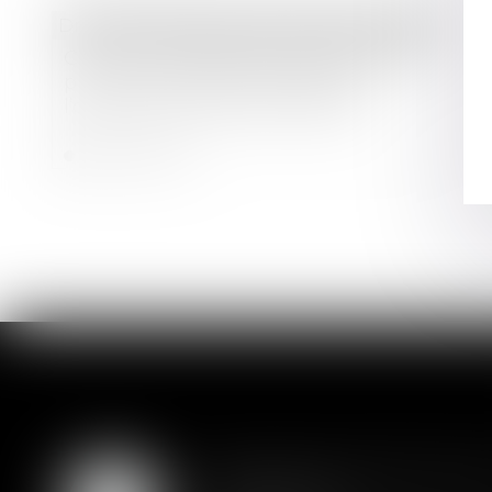
Droit des sociétés
/
Droit des sociétés commerciales et professionnelles
Covid-19 : présentation des mesures
prises en droit des sociétés par
l’ordonnance du 22 avril 2020
Lire la suite
Assurance constructio
07