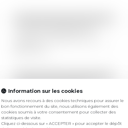
Droit des sociétés
/
Droit des sociétés commerciales et professionnelles
La portée de l’engagement de
caution d’une SAS pris par son
président en dépassement de son
objet social
Lire la suite
Droit des sociétés
/
Droit des sociétés commerciales et professionnelles
Covid-19 : Comment réaliser une
Information sur les cookies
transmission universelle du
patrimoine en période d'urgence
Nous avons recours à des cookies techniques pour assurer le
sanitaire ?
bon fonctionnement du site, nous utilisons également des
Lire la suite
cookies soumis à votre consentement pour collecter des
statistiques de visite.
Cliquez ci-dessous sur « ACCEPTER » pour accepter le dépôt