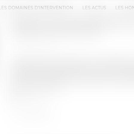
LES DOMAINES D'INTERVENTION
LES ACTUS
LES HO
COVID-19 : QUELLES CONSÉQUEN
CLIENTS À LA CLÔTURE ?
Publié le :
12/05/2020
Source :
www.efl.fr
Les défaillances d’entreprises vont inévitablement
sanitaire et économique. Dans ce contexte, une at
portée aux créances clients à la clôture. Le trai
selon les clôtures 2019 ou 2020 et selon que la déf
situation à la clôture...
Lire la suite