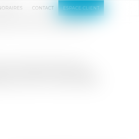
NORAIRES
CONTACT
ESPACE CLIENT
CES SUR LES CRÉANCES
 se multiplier du fait de la crise
tention toute particulière doit être
tement comptable est toutefois différent
aillance a ou non un lien direct avec la