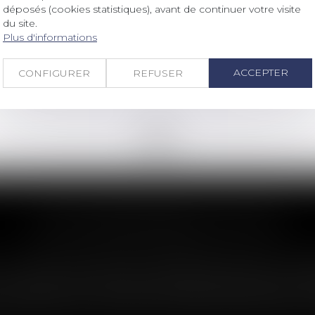
La fourniture de l’extrait
déposés (cookies statistiques), avant de continuer votre visite
d’immatriculation bientôt remplacée
du site.
par la communication du numéro
Plus d'informations
RCS
Lire la suite
ACCEPTER
CONFIGURER
REFUSER
<<
<
1
2
3
4
5
>
>>
LES DERNIÈRES ACTUS
: un plan de cession définitivement arrê
de cession met un terme à la possibilité d'étendre une
 cette extension avait été prononcée en première insta