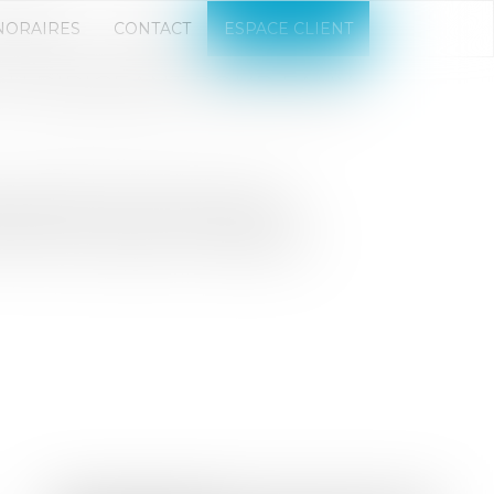
NORAIRES
CONTACT
ESPACE CLIENT
 DU DIRIGEANT POUR FAUX
 coupable du délit de faux, pour
ibérants, donnant à l’association
orme aux dispositions légales et