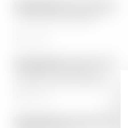
Droit des sociétés
Conformité d’une clause d’exclusion
d’un associé de SAS LégiFiscal
Lire la suite
Droit des sociétés
La transmission universelle du
patrimoine d’une société comptable
n’est pas une cession de clientèle
Lire la suite
Droit des sociétés