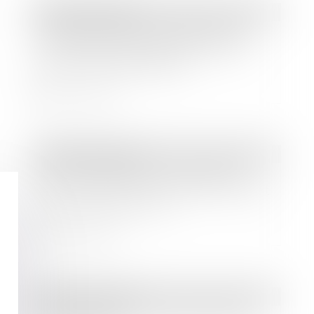
Droit des sociétés
Le quitus donné au dirigeant par
l’assemblée générale ne l’exonère
pas de sa responsabilité
Lire la suite
Droit des sociétés
Faut-il investir dans l’immobilier
avec une SCI à l’IS ? Quel est l’intérêt
fiscal et patrimonial ?
Lire la suite
Droit des sociétés