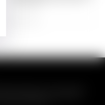
Cautionnement : pas de nullité en
cas de fraude
Lire la suite
té fait obstacle à son extension
 procédure de liquidation judiciaire à une
nce avant l'arrêt du plan...