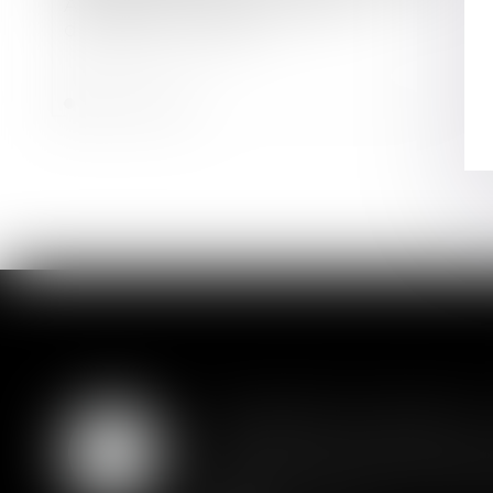
Association : responsabilité du
dirigeant pour faux
Lire la suite
Liquidation judiciaire 
07
L'adoption définitive d'un plan 
AOÛT
autre société, y compris lorsque