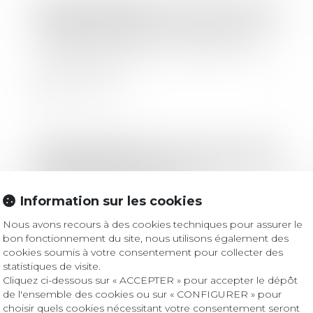
Droit des sociétés
Comptes consolidés : exemption et
sanction pénale pour défaut de leur
établissement
Lire la suite
Droit des sociétés
Comment reconnaitre une
entreprise qui fraude ?
Information sur les cookies
Nous avons recours à des cookies techniques pour assurer le
Lire la suite
bon fonctionnement du site, nous utilisons également des
cookies soumis à votre consentement pour collecter des
statistiques de visite.
Cliquez ci-dessous sur « ACCEPTER » pour accepter le dépôt
de l'ensemble des cookies ou sur « CONFIGURER » pour
Droit des sociétés
choisir quels cookies nécessitant votre consentement seront