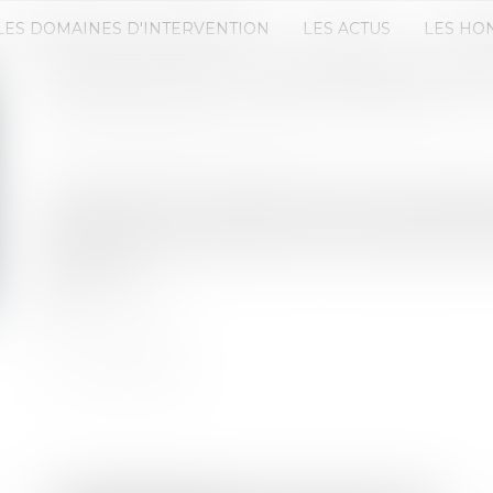
LES DOMAINES D'INTERVENTION
LES ACTUS
LES HO
ASSOCIATION : RESPONSABILITÉ
Publié le :
06/07/2021
Source :
www.actu-juridique.fr
SLe dirigeant d’une association peut être déclaré
altération des procès-verbaux de ses organes dél
l’apparence trompeuse d’un fonctionnement conf
statutaires...
Lire la suite