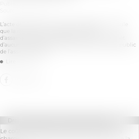
Publié le :
29/10/2019
Source :
www.efl.fr
L’acte de vente d’une maison d’habitation stipule
que la maison est raccordée au réseau
d’assainissement mais que celui-ci ne fait l’objet
d’aucun contrôle de conformité par le service public
de l’assainissement...
Lire la suite
Droit immobilier
/
Droit de la propriété
Le coût des travaux de rénovation reste à la
charge des acheteurs après la résolution de la