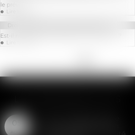
le prévoit
Lire la suite
Droit immobilier
/
Droit de la propriété
Est-il nécessaire de rétablir l'APL accession ?
Lire la suite
<<
<
...
3
4
5
6
7
8
9
>
>>
LES DERNIÈRES ACTUS
SAS : la violation d'une
05
clause de préemption
AOÛT
peut entraîner la nullité