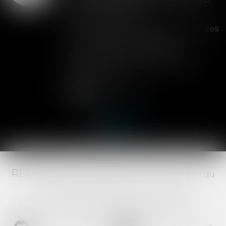
de la cession
Les clauses de préemption insérées
dans les statuts d'une SAS
permettent aux associés de
contrôler l'entrée de nouveaux
actionnaires...
Lire la suite
RED AVOCATS ASSOCIÉS -
20 Boulevard du
Jeu de Paume, 34000 MONTPELLIER -
Tél :
04 67 29 68 34
-
Fax :
04 67 29 65 52