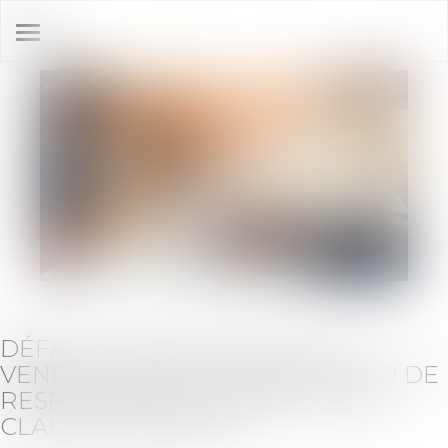
Ouvrir
le
menu
DÉFAUT DE DÉLIVRANCE : LE
VENDEUR NE PEUT S'EXONÉRER DE
RESPONSABILITÉ MÊME SI UNE
CLAUSE LE PRÉVOIT