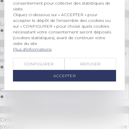
Lire la suite
consentement pour collecter des statistiques de
visite.
Droit immobilier
/
Droit de la propriété
Cliquez ci-dessous sur « ACCEPTER » pour
accepter le dépôt de l'ensemble des cookies ou
La loi Lagleize réinvente le "droit de propriété"
sur « CONFIGURER » pour choisir quels cookies
Lire la suite
nécessitant votre consentement seront déposés
(cookies statistiques), avant de continuer votre
visite du site.
Droit immobilier
/
Droit de la propriété
Plus d'informations
Immobilier : les changements apportés par la loi
énergie et climat
CONFIGURER
REFUSER
Lire la suite
ACCEPTER
Droit immobilier
/
Droit de la propriété
Clôture du terrain et déclaration préalable
Lire la suite
Droit immobilier
/
Droit de la propriété
Défaut de délivrance : le vendeur ne peut
s'exonérer de responsabilité même si une clause