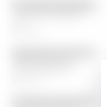
Droit immobilier
/
Droit de la construction
Le Gouvernement rétropédale face à
un marché de la rénovation en
berne
Lire la suite
Droit immobilier
/
Droit de la construction
Règles de construction : les
nouvelles attestations à fournir
depuis le 1er janvier 2024
Lire la suite
Droit immobilier
/
Droit de la construction