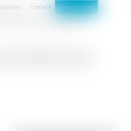
NORAIRES
CONTACT
ESPACE CLIENT
TANCE DE SECOND RANG
u 31 décembre 1975, est l’opération par
et sous sa responsabilité, l’exécution de
artie du marché public conclu avec le