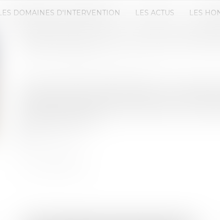
LES DOMAINES D'INTERVENTION
LES ACTUS
LES HO
PRÉCISIONS SUR LA SOUS-TRAI
Publié le :
31/01/2024
Source :
www.lemag-juridique.com
La sous-traitance, instaurée par la loi n°75-1334 d
laquelle un entrepreneur confie à un sous-traité, 
tout ou partie du contrat d’entreprise ou d’une p
maître de l’ouvrage...
Lire la suite