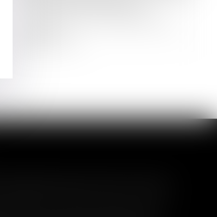
Le juge peut appliquer un
abattement pour illicéité des
constructions sur la valeur du bien
délaissé
Lire la suite
l garanti peut exclure toute
 pas un certain montant, l'assuré ne peut