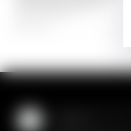
Transformation d’un bâtiment
agricole en bâtiment d’habitation :
quelles autorisations ?
Lire la suite
Assurance constructio
07
couverture
AOÛT
Lorsqu'un contrat d'assurance l