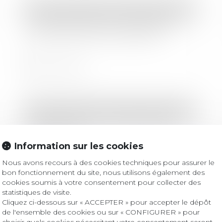
Droit immobilier
/
Droit de la construction
Vendeurs profanes et validité de la
clause d’exclusion de garantie
Lire la suite
Droit immobilier
/
Droit de la construction
Précisions sur la sous-traitance de
second rang
Information sur les cookies
Nous avons recours à des cookies techniques pour assurer le
Lire la suite
bon fonctionnement du site, nous utilisons également des
cookies soumis à votre consentement pour collecter des
statistiques de visite.
Cliquez ci-dessous sur « ACCEPTER » pour accepter le dépôt
Droit immobilier
/
Droit de la construction
de l'ensemble des cookies ou sur « CONFIGURER » pour