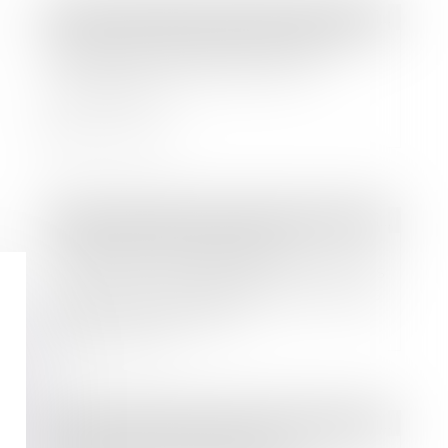
Droit immobilier
/
Droit de la construction
Bercy annonce deux mesures de
soutien aux entreprises de la
construction
Lire la suite
Droit immobilier
/
Droit de la construction
Urbanisme & construction :
production d'énergies renouvelables
ou système de végétalisation sur les
toitures du bâtiment
Lire la suite
Droit immobilier
/
Droit de la construction