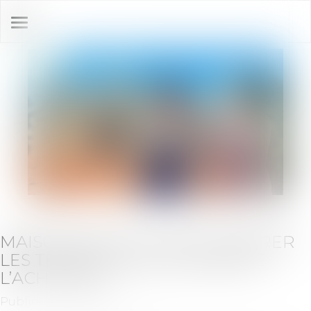
Ouvrir
le
menu
MAISON NEUVE: IL FAUT CHIFFRER
LES TRAVAUX QUE SE RÉSERVE
L’ACHETEUR
Publié le :
08/12/2021