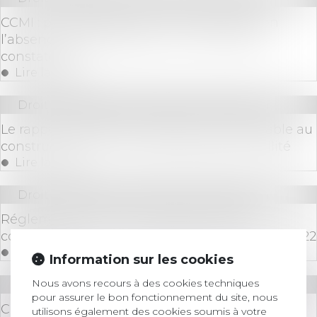
CCMI : pas de démolition-reconstruction en
l’absence de gravité des non-conformités
constatées
Lire la suite
Droit immobilier
/
Droit de la construction
Le rapport d’expertise judiciaire est opposable au
constructeur qui n’en demande pas la nullité
Lire la suite
Droit immobilier
/
Droit de la construction
Réglementation technique & droit de la
construction : ce qui a changé au 1er janvier 2022
Lire la suite
Information sur les cookies
Nous avons recours à des cookies techniques
Droit immobilier
/
Droit de la construction
pour assurer le bon fonctionnement du site, nous
Comment vendre une maison en cours de
utilisons également des cookies soumis à votre