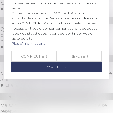
construction?
consentement pour collecter des statistiques de
visite.
Lire la suite
Cliquez ci-dessous sur « ACCEPTER » pour
accepter le dépôt de l'ensemble des cookies ou
Droit immobilier
/
Droit de la construction
sur « CONFIGURER » pour choisir quels cookies
nécessitant votre consentement seront déposés
Quelles mesures contre la construction de
(cookies statistiques), avant de continuer votre
piscines privées aux abords des monuments
visite du site.
historiques ?
Plus d'informations
Lire la suite
CONFIGURER
REFUSER
Droit immobilier
/
Droit de la construction
ACCEPTER
L'architecte doit présenter au maître d'ouvrage
des factures déduisant la retenue de garantie de
5 %
Lire la suite
Droit immobilier
/
Droit de la construction
Maison neuve: il faut chiffrer les travaux que se
réserve l’acheteur