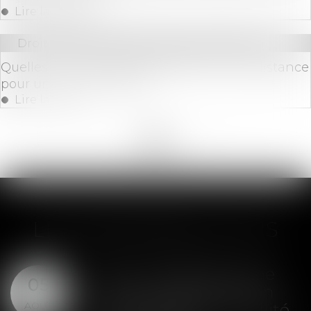
Lire la suite
Droit immobilier
/
Droit de la construction
Quelles sont les règles de hauteur et de distance
pour un mur de clôture ?
Lire la suite
<<
<
...
11
12
13
14
15
16
17
...
>
>>
LES DERNIÈRES ACTUS
SAS : la violation d'une
05
clause de préemption
AOÛT
peut entraîner la nullité