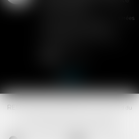
de la cession
Les clauses de préemption insérées
dans les statuts d'une SAS
permettent aux associés de
contrôler l'entrée de nouveaux
actionnaires...
Lire la suite
RED AVOCATS ASSOCIÉS -
20 Boulevard du
Jeu de Paume, 34000 MONTPELLIER -
Tél :
04 67 29 68 34
-
Fax :
04 67 29 65 52