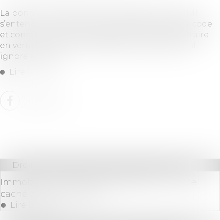
La bonne foi au sens de l’article 555 du code civil
s’entend par référence à l’article 550 du même code
et concerne celui qui possède comme propriétaire
en vertu d’un titre translatif de propriété dont il
ignore les vices...
Lire la suite
Droit immobilier
/
Droit de la construction
Immobilier : construire sans permis... un vice
caché en cas de vente !
Lire la suite