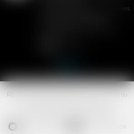
Les clauses de préemption insérées
dans les statuts d'une SAS
permettent aux associés de
contrôler l'entrée de nouveaux
actionnaires...
Lire la suite
RED AVOCATS ASSOCIÉS -
20 Boulevard du
Jeu de Paume, 34000 MONTPELLIER -
Tél :
04 67 29 68 34
-
Fax :
04 67 29 65 52
NOUS CONTACTER
NOUS LOCALISER