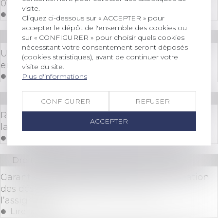
01)
visite.
Lire la suite
Cliquez ci-dessous sur « ACCEPTER » pour
accepter le dépôt de l'ensemble des cookies ou
Droit immobilier
/
Droit de la construction
sur « CONFIGURER » pour choisir quels cookies
nécessitant votre consentement seront déposés
Une locataire voit une pelleteuse démolir par
(cookies statistiques), avant de continuer votre
erreur un mur de son appartement
visite du site.
Lire la suite
Plus d'informations
Droit immobilier
/
Droit de la construction
CONFIGURER
REFUSER
RGE chantier par chantier : l'expérimentation
ACCEPTER
lancée, une centaine d'artisans candidats
Lire la suite
Droit immobilier
/
Droit de la construction
Garantie de parfait achèvement : la notification
des désordres préalable nécessaire à
l’assignation
Lire la suite