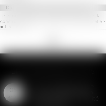
Droit immobilier
/
Droit de la construction
Une municipalité a-t-elle le droit de financer la
construction d'une mosquée en Alsace-Moselle ?
Lire la suite
<<
<
...
14
15
16
17
18
19
20
...
>
>>
LES DERNIÈRES ACTUS
SAS : la violation d'une
05
clause de préemption
AOÛT
peut entraîner la nullité
de la cession