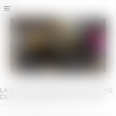
Ouvrir
le
menu
LA NOTION DE BONNE FOI AU SENS
DE L’ARTICLE 555 DU CODE CIVIL
Publié le :
09/06/2021
Source :
www.dalloz-actualite.fr