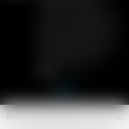
Lorsqu'un contrat d'assurance
limite sa garantie aux opérations
dont le coût n'excède pas un
certain montant, l'assuré ne peut
prétendre à la couverture de son
assureur s'il intervient sur un
chantier dépassant ce seuil sans
avoir obtenu l'extension de
garantie prévue au contrat...
Lire la suite
RED AVOCATS ASSOCIÉS -
20 Boulevard du
Jeu de Paume, 34000 MONTPELLIER -