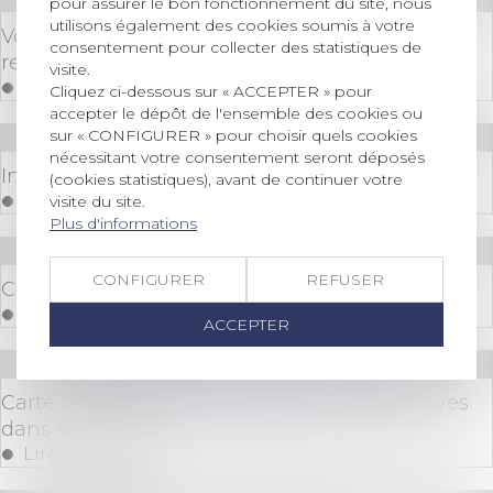
pour assurer le bon fonctionnement du site, nous
utilisons également des cookies soumis à votre
Votre banquier a-t-il le droit d'être aussi
consentement pour collecter des statistiques de
regardant sur votre vie privée ?
visite.
Lire la suite
Cliquez ci-dessous sur « ACCEPTER » pour
accepter le dépôt de l'ensemble des cookies ou
sur « CONFIGURER » pour choisir quels cookies
Droit bancaire
nécessitant votre consentement seront déposés
Information et licéité des frais bancaires
(cookies statistiques), avant de continuer votre
Lire la suite
visite du site.
Plus d'informations
Droit bancaire
CONFIGURER
REFUSER
Crédit : le prêt sur gage
Lire la suite
ACCEPTER
Droit bancaire
Carte bancaire : attention aux clauses abusives
dans les contrats
Lire la suite