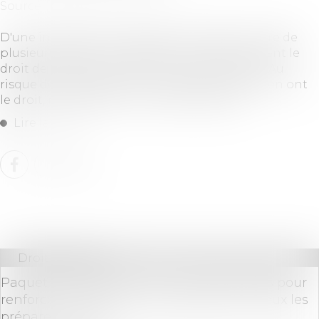
Source :
leparticulier.lefigaro.fr
D'une information indiscrète au questionnaire de
plusieurs pages : les banques ont-elles vraiment le
droit de mettre le nez dans notre vie privée ? Au
risque de vous décevoir, non seulement elles en ont
le droit, mais elles en ont même le devoir...
Lire la suite
Droit bancaire
Paquet bancaire 2021 : de nouvelles règles pour
renforcer la résilience des banques et mieux les
préparer à l'avenir