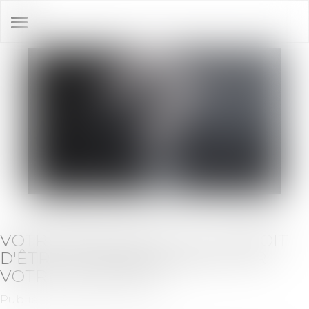
Ouvrir
le
menu
VOTRE BANQUIER A-T-IL LE DROIT
D'ÊTRE AUSSI REGARDANT SUR
VOTRE VIE PRIVÉE ?
Publié le :
28/09/2021