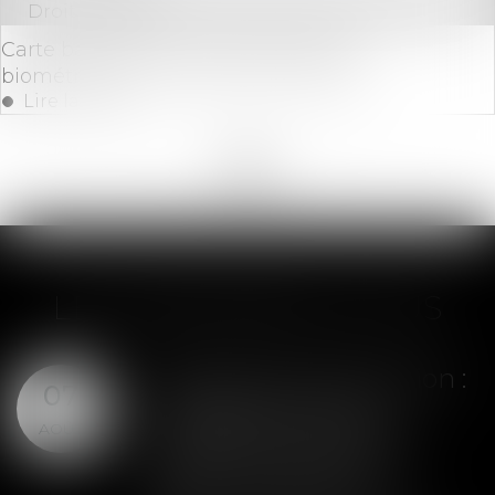
Droit bancaire
Carte bancaire: les nouvelles cartes
biométriques, comment ça marche?
Lire la suite
<<
<
...
9
10
11
12
13
14
15
...
>
>>
LES DERNIÈRES ACTUS
Assurance construction :
07
le dépassement du
AOÛT
montant maximal
garanti peut exclure
toute couverture