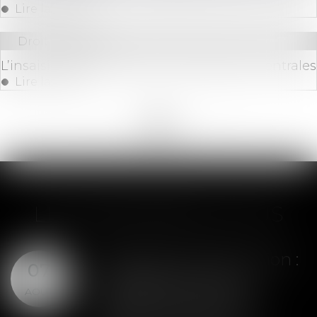
Lire la suite
Droit bancaire
L’insaisissabilité des biens des banques centrales
Lire la suite
<<
<
...
10
11
12
13
14
15
16
...
>
>>
LES DERNIÈRES ACTUS
Assurance construction :
07
le dépassement du
AOÛT
montant maximal
garanti peut exclure