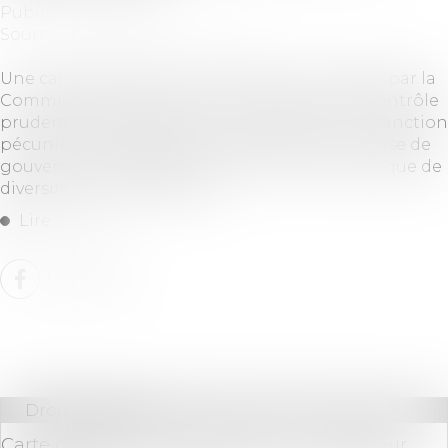
Publié le :
22/06/2021
Source :
www.dalloz-actualite.fr
Une caisse de crédit municipal s’est vu infliger par la
Commission des sanctions par l’Autorité de contrôle
prudentiel et de résolution un blâme et une sanction
pécuniaire de 120 000 €, notamment pour cause de
gouvernance défaillante à la suite d’une politique de
diversification hasardeuse...
Lire la suite
Droit bancaire
Carte de paiement délivrée par un opérateur