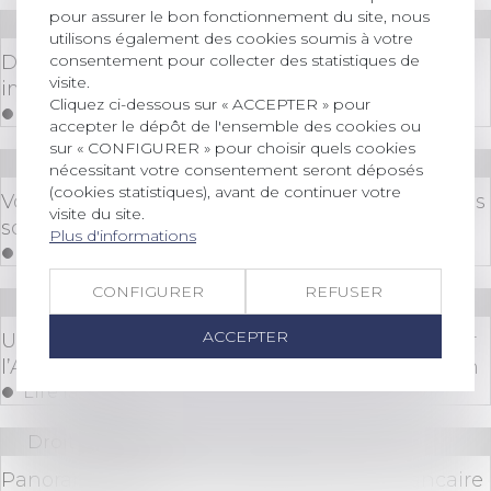
pour assurer le bon fonctionnement du site, nous
Droit bancaire
utilisons également des cookies soumis à votre
consentement pour collecter des statistiques de
Dépassement de taux d’usure et refus de crédit
visite.
immobilier : Quelles solutions ?
Cliquez ci-dessous sur « ACCEPTER » pour
Lire la suite
accepter le dépôt de l'ensemble des cookies ou
sur « CONFIGURER » pour choisir quels cookies
Droit bancaire
nécessitant votre consentement seront déposés
(cookies statistiques), avant de continuer votre
Votre carte bancaire a été volée ou perdue, quels
visite du site.
sont vos droits ?
Plus d'informations
Lire la suite
CONFIGURER
REFUSER
Droit bancaire
ACCEPTER
Une caisse de crédit municipal sanctionnée par
l’Autorité de contrôle prudentiel et de résolution
Lire la suite
Droit bancaire
Panorama global de la réglementation bancaire