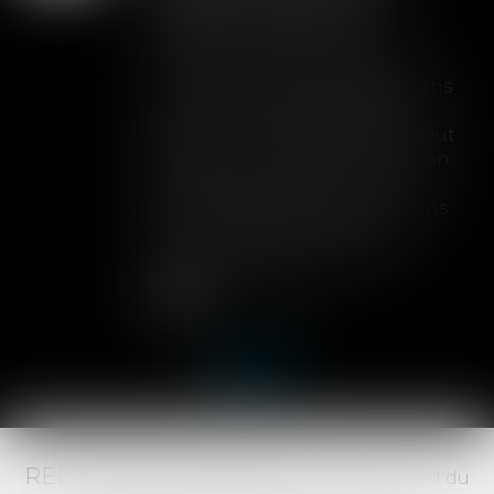
toute couverture
Lorsqu'un contrat d'assurance
limite sa garantie aux opérations
dont le coût n'excède pas un
certain montant, l'assuré ne peut
prétendre à la couverture de son
assureur s'il intervient sur un
chantier dépassant ce seuil sans
avoir obtenu l'extension de
garantie prévue au contrat...
Lire la suite
RED AVOCATS ASSOCIÉS -
20 Boulevard du