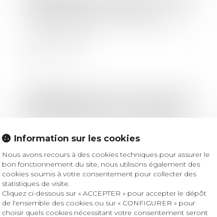
Un prêteur fautif ne perd pas
toujours le droit au remboursement -
lindependant.fr
Lire la suite
Droit bancaire
Données bancaires : vers l’abandon
d’un nouveau pan de souveraineté ?
Information sur les cookies
Nous avons recours à des cookies techniques pour assurer le
Lire la suite
bon fonctionnement du site, nous utilisons également des
cookies soumis à votre consentement pour collecter des
statistiques de visite.
Cliquez ci-dessous sur « ACCEPTER » pour accepter le dépôt
Droit bancaire
de l'ensemble des cookies ou sur « CONFIGURER » pour
Livret A: le taux tombera dès février à
choisir quels cookies nécessitant votre consentement seront