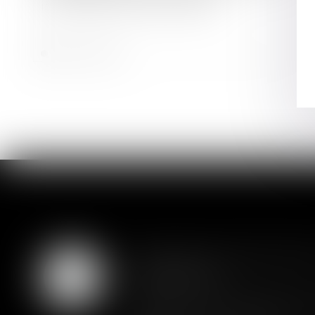
immobilier par les banques
Lire la suite
Assurance constructio
07
couverture
AOÛT
Lorsqu'un contrat d'assurance l
prétendre à la couverture de son