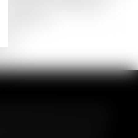
faciliter le financement des travaux
de rénovation énergétique des
particuliers
Lire la suite
l garanti peut exclure toute
 pas un certain montant, l'assuré ne peut
seuil sans avoir obtenu l'extension de