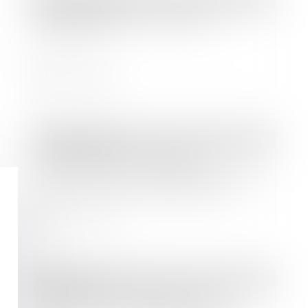
Vers de nouvelles règles pour
emprunter ?
Lire la suite
Droit bancaire
Responsabilité du banquier
présentateur du chèque comportant
les noms de deux bénéficiaires
Lire la suite
Droit bancaire
Les banques s'engagent pour