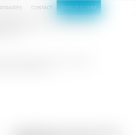
NORAIRES
CONTACT
ESPACE CLIENT
S TOUJOURS LE DROIT AU
NT.FR
dit à la consommation, elle peut être
fait des exceptions...
Droit bancaire