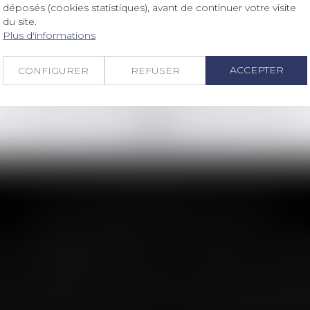
son niveau plancher de 0,5%
déposés (cookies statistiques), avant de continuer votre visite
du site.
Plus d'informations
Lire la suite
ACCEPTER
CONFIGURER
REFUSER
<<
<
...
17
18
19
20
21
22
23
...
>
>>
LES DERNIÈRES ACTUS
n : le dépassement du montant maxima
imite sa garantie aux opérations dont le coût n'excède
 assureur s'il intervient sur un chantier dépassant ce 