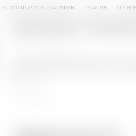
LES DOMAINES D'INTERVENTION
LES ACTUS
LES HO
UN PRÊTEUR FAUTIF NE PERD PA
REMBOURSEMENT - LINDEPENDA
Publié le :
17/03/2020
Source :
www.lindependant.fr
Si la banque débloque trop tôt les fonds d'un cré
privée du droit au remboursement, mais la justice 
Lire la suite
Droit bancaire