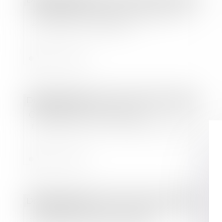
L'impact des mesures sanitaires sur
les crédits immobiliers ?
Lire la suite
Droit bancaire
Création d'un consortium
international sur les cryptomonnaies
Lire la suite
Droit bancaire
La fixation des taux de crédit