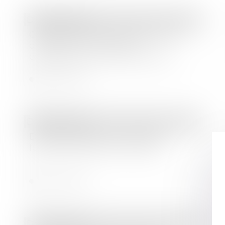
Droit bancaire
Carte de paiement délivrée par un
opérateur non bancaire :
conséquence du vol de la carte
Lire la suite
Droit bancaire
Découvert bancaire : définition,
fonctionnement et montant
Lire la suite
Droit bancaire