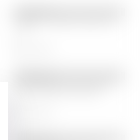
Droit bancaire
Livret A : un meilleur taux dès le 1er
août ?
Lire la suite
Droit bancaire
Votre carte bancaire a été volée ou
perdue, quels sont vos droits ?
Lire la suite
Droit bancaire