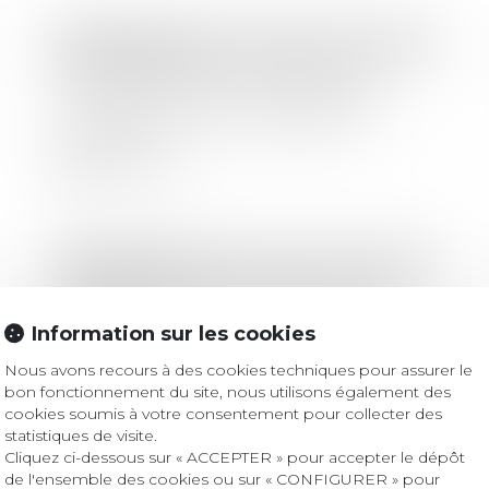
Droit bancaire
Dessaisissement du débiteur et
virement bancaire : exclusion des
virements en cours la veille du
jugement
Lire la suite
Droit bancaire
Dépassement de taux d’usure et
refus de crédit immobilier : Quelles
Information sur les cookies
solutions ?
Nous avons recours à des cookies techniques pour assurer le
bon fonctionnement du site, nous utilisons également des
Lire la suite
cookies soumis à votre consentement pour collecter des
statistiques de visite.
Cliquez ci-dessous sur « ACCEPTER » pour accepter le dépôt
de l'ensemble des cookies ou sur « CONFIGURER » pour
Droit bancaire