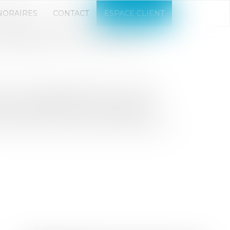
NORAIRES
CONTACT
ESPACE CLIENT
DES BANQUES CENTRALES
clare insaisissables les biens et avoirs
a Cour de cassation estime que cette
 de l’article 6, § 1, de la Convention
r, alinéa 1, de son protocole additionnel