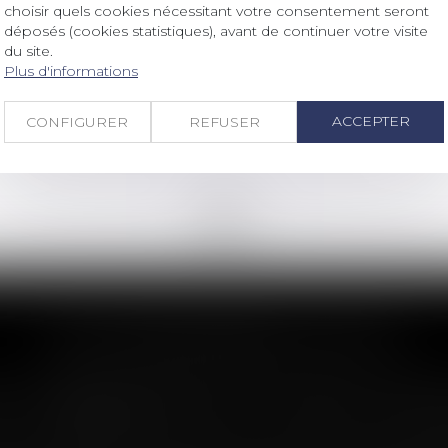
choisir quels cookies nécessitant votre consentement seront
Panorama global de la
déposés (cookies statistiques), avant de continuer votre visite
réglementation bancaire
du site.
Plus d'informations
Lire la suite
ACCEPTER
CONFIGURER
REFUSER
<<
<
...
10
11
12
13
14
15
16
...
>
>>
LES DERNIÈRES ACTUS
n : le dépassement du montant maxima