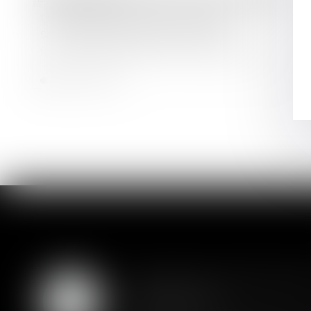
Une caisse de crédit municipal
sanctionnée par l’Autorité de
contrôle prudentiel et de résolution
Lire la suite
Assurance constructio
07
couverture