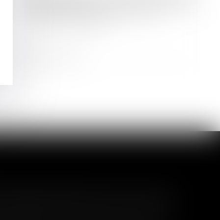
L’insaisissabilité des biens des
banques centrales
Lire la suite
l garanti peut exclure toute