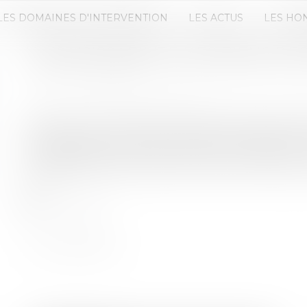
LES DOMAINES D'INTERVENTION
LES ACTUS
LES HO
L’INSAISISSABILITÉ DES BIENS 
Publié le :
01/06/2021
Source :
www.dalloz-actualite.fr
L’article L. 153-1 du code monétaire et financier dé
des banques centrales et autorités monétaires. L
insaisissabilité ne contrevient pas aux dispositions
européenne des droits de l’homme et à l’article 1e
n° 1...
Lire la suite