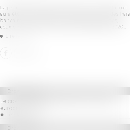
La promesse des banques faite à Emmanuel Macron
aura été de courte durée. Après le gel en 2019 des frais
bancaires en réponse à la crise des gilets jaunes,
ceux-ci repartiront de nouveau à la hausse en 2020...
Lire la suite
Droit bancaire
Le crowdfunding se dote enfin d’un cadre
européen unique
Lire la suite
Droit bancaire