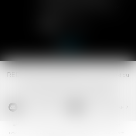
permettent aux associés de
contrôler l'entrée de nouveaux
actionnaires...
Lire la suite
RED AVOCATS ASSOCIÉS -
20 Boulevard du
Jeu de Paume, 34000 MONTPELLIER -
Tél :
04 67 29 68 34
-
Fax :
04 67 29 65 52
NOUS CONTACTER
NOUS LOCALISER
Accueil
Le Cabinet
L'équipe
Les domaines d'intervention
Les actus
Les honoraires
Contact
Espace client
Plan du site