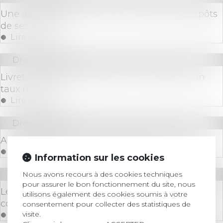
Une autre banque en France va taxer les dépôts
de ses clients
Lire la suite
Droit bancaire
Livret A : la Banque de France n'exclut pas un
taux négatif
Lire la suite
Droit bancaire
Augmentation des frais bancaires en 2020
Lire la suite
Information sur les cookies
Nous avons recours à des cookies techniques
Droit bancaire
pour assurer le bon fonctionnement du site, nous
Le Haut Conseil de stabilité freine les banques
utilisons également des cookies soumis à votre
concernant les crédits immobiliers
consentement pour collecter des statistiques de
visite.
Lire la suite