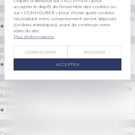
Cliquez ci-dessous sur « ACCEPTER » pour
accepter le dépôt de l'ensemble des cookies ou
Droit bancaire
sur « CONFIGURER » pour choisir quels cookies
nécessitant votre consentement seront déposés
Un décret précise l’encadrement des cryptoactifs
(cookies statistiques), avant de continuer votre
Lire la suite
visite du site.
Plus d'informations
Droit bancaire
Banques: un durcissement réglementaire de
CONFIGURER
REFUSER
l'UE aurait de graves conséquences
Lire la suite
ACCEPTER
Droit bancaire
Virements ou prélèvement : Pourquoi le compte
bancaire européen n'est-il pas forcément
respecté ?
Lire la suite
Droit bancaire
Données bancaires : comment exercer vos droits