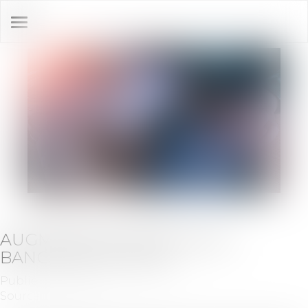
Ouvrir
le
menu
AUGMENTATION DES FRAIS
BANCAIRES EN 2020
Publié le :
31/12/2019
Source :
actu.fr