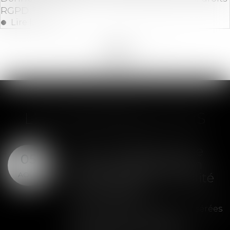
RGPD ?
Lire la suite
<<
<
...
18
19
20
21
22
23
24
>
>>
LES DERNIÈRES ACTUS
SAS : la violation d'une
05
clause de préemption
AOÛT
peut entraîner la nullité
de la cession
Les clauses de préemption insérées
dans les statuts d'une SAS