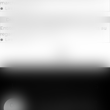
marché le 23 juillet
Lire la suite
Droit bancaire
/
Cryptomonnaies
Entités régulées : quelles sont vos intentions au
regard du règlement MiCA ?
Lire la suite
<<
<
1
2
3
4
5
6
7
>
>>
LES DERNIÈRES ACTUS
SAS : la violation d'une
05
clause de préemption