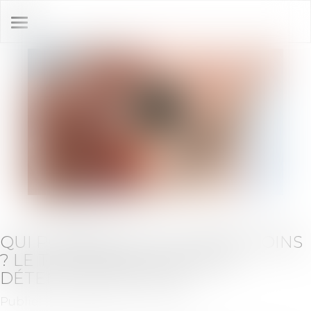
Ouvrir
le
menu
QUI POSSÈDE LE PLUS DE BITCOINS
? LE TOP 10 DES PLUS GROS
DÉTENTEURS EN 2024
Publié le :
17/10/2024