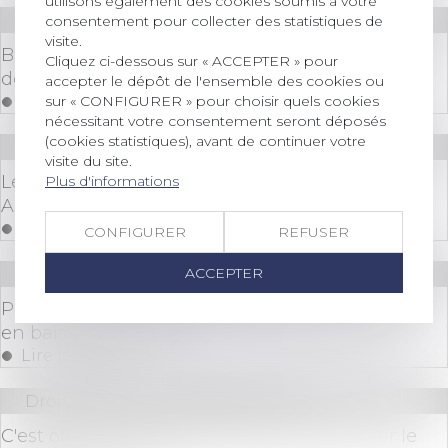
utilisons également des cookies soumis à votre
Droit bancaire
/
Cryptomonnaies
consentement pour collecter des statistiques de
visite.
Bitcoin en chute libre : que signifie cette baisse
Cliquez ci-dessous sur « ACCEPTER » pour
de 55 % pour l’avenir des altcoins ?
accepter le dépôt de l'ensemble des cookies ou
sur « CONFIGURER » pour choisir quels cookies
Lire la suite
nécessitant votre consentement seront déposés
(cookies statistiques), avant de continuer votre
Droit bancaire
/
Cryptomonnaies
visite du site.
Le règlement européen Markets in Crypto-
Plus d'informations
Assets (MiCA)
Lire la suite
CONFIGURER
REFUSER
ACCEPTER
Droit bancaire
/
Cryptomonnaies
Pourquoi le marché de la cryptomonnaie est-il
en baisse aujourd'hui
Lire la suite
Droit bancaire
/
Cryptomonnaies
C'est officiel ! Les ETF Ethereum arrivent sur le