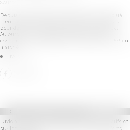
Source :
www.ideal-investisseur.fr
Depuis son lancement en 2009, le Bitcoin a évolué
bien au-delà de l’expérimentation technologique
pour devenir un pilier de l’économie numérique.
Aujourd'hui, les 10 plus gros détenteurs de la
cryptomonnaie possèdent à eux seuls près de 15% du
marché...
Lire la suite
Droit bancaire
/
Cryptomonnaies
Ordonnances sur les marchés de crypto-actifs et
sur les obligations de LCB-FT lors de transferts