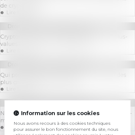
de crypto-actifs
Lire la suite
Droit bancaire
/
Cryptomonnaies
Cryptomonnaies : quelle fiscalité pour les plus-
values et les gains en stablecoins ?
Lire la suite
Droit bancaire
/
Cryptomonnaies
Qui possède le plus de Bitcoins ? Le top 10 des
plus gros détenteurs en 2024
Lire la suite
Droit bancaire
/
Cryptomonnaies
Information sur les cookies
NFT : tout savoir sur la nouvelle forme de crypto-
monnaie
Nous avons recours à des cookies techniques
Lire la suite
pour assurer le bon fonctionnement du site, nous