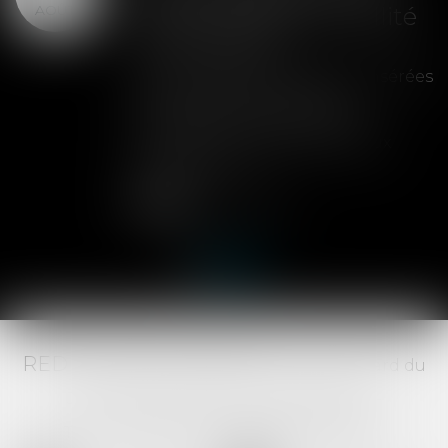
AOÛT
peut entraîner la nullité
de la cession
Les clauses de préemption insérées
dans les statuts d'une SAS
permettent aux associés de
contrôler l'entrée de nouveaux
actionnaires...
Lire la suite
RED AVOCATS ASSOCIÉS -
20 Boulevard du
Jeu de Paume, 34000 MONTPELLIER -
Tél :
04 67 29 68 34
-
Fax :
04 67 29 65 52