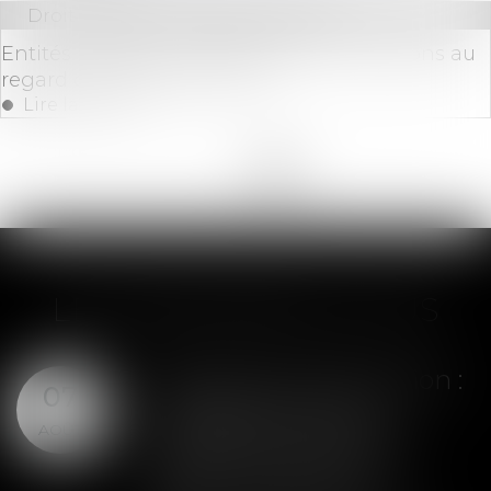
Droit bancaire
/
Cryptomonnaies
Entités régulées : quelles sont vos intentions au
regard du règlement MiCA ?
Lire la suite
<<
<
1
2
3
4
5
6
7
>
>>
LES DERNIÈRES ACTUS
Assurance construction :
07
le dépassement du
AOÛT
montant maximal
garanti peut exclure