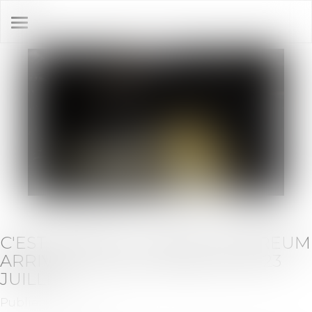
Ouvrir
le
menu
C'EST OFFICIEL ! LES ETF ETHEREUM
ARRIVENT SUR LE MARCHÉ LE 23
JUILLET
Publié le :
25/07/2024