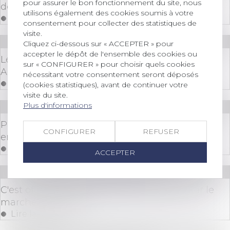
pour assurer le bon fonctionnement du site, nous
de 55 % pour l’avenir des altcoins ?
utilisons également des cookies soumis à votre
Lire la suite
consentement pour collecter des statistiques de
visite.
Droit bancaire
/
Cryptomonnaies
Cliquez ci-dessous sur « ACCEPTER » pour
accepter le dépôt de l'ensemble des cookies ou
Le règlement européen Markets in Crypto-
sur « CONFIGURER » pour choisir quels cookies
Assets (MiCA)
nécessitant votre consentement seront déposés
Lire la suite
(cookies statistiques), avant de continuer votre
visite du site.
Plus d'informations
Droit bancaire
/
Cryptomonnaies
Pourquoi le marché de la cryptomonnaie est-il
CONFIGURER
REFUSER
en baisse aujourd'hui
Lire la suite
ACCEPTER
Droit bancaire
/
Cryptomonnaies
C'est officiel ! Les ETF Ethereum arrivent sur le
marché le 23 juillet
Lire la suite