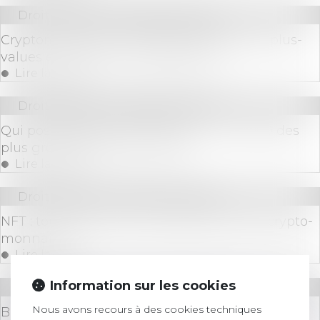
Droit bancaire
/
Cryptomonnaies
Cryptomonnaies : quelle fiscalité pour les plus-
values et les gains en stablecoins ?
Lire la suite
Droit bancaire
/
Cryptomonnaies
Qui possède le plus de Bitcoins ? Le top 10 des
plus gros détenteurs en 2024
Lire la suite
Droit bancaire
/
Cryptomonnaies
NFT : tout savoir sur la nouvelle forme de crypto-
monnaie
Lire la suite
Information sur les cookies
Droit bancaire
/
Cryptomonnaies
Nous avons recours à des cookies techniques
Bitcoin en chute libre : que signifie cette baisse