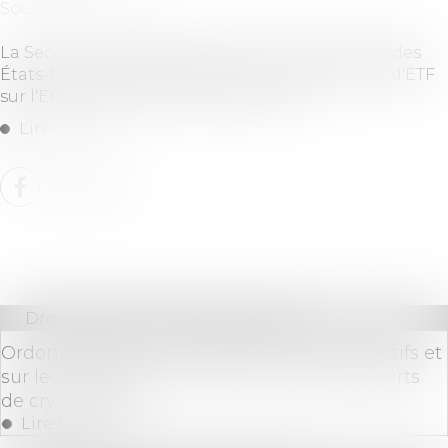
Source :
investx.fr
La Securities and Exchange Commission (SEC) des
États-Unis a donné son feu vert aux émetteurs d'ETF
sur l'Ethereum (ETH) mardi prochain...
Lire la suite
Droit bancaire
/
Cryptomonnaies
Ordonnances sur les marchés de crypto-actifs et
sur les obligations de LCB-FT lors de transferts
de crypto-actifs
Lire la suite