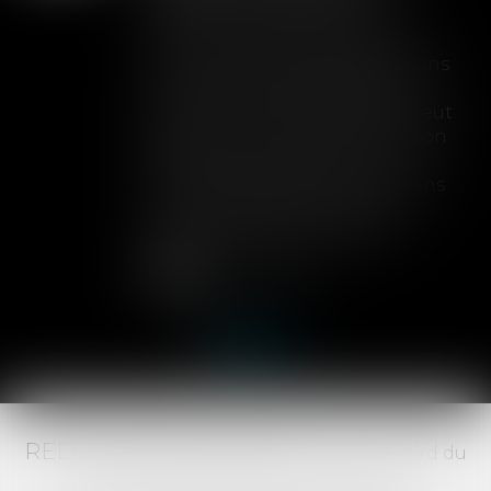
toute couverture
Lorsqu'un contrat d'assurance
limite sa garantie aux opérations
dont le coût n'excède pas un
certain montant, l'assuré ne peut
prétendre à la couverture de son
assureur s'il intervient sur un
chantier dépassant ce seuil sans
avoir obtenu l'extension de
garantie prévue au contrat...
Lire la suite
RED AVOCATS ASSOCIÉS -
20 Boulevard du
Jeu de Paume, 34000 MONTPELLIER -