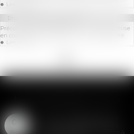
Lire la suite
Droit immobilier
/
Copropriété
Préconisation du GRECCO n° 14 : loi 3DS et mise
en conformité des règlements de copropriété
Lire la suite
<<
<
1
2
3
4
5
6
7
...
>
>>
LES DERNIÈRES ACTUS
SAS : la violation d'une
05
clause de préemption
AOÛT
peut entraîner la nullité