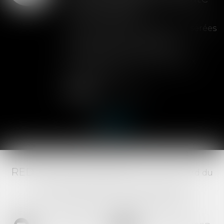
de la cession
Les clauses de préemption insérées
dans les statuts d'une SAS
permettent aux associés de
contrôler l'entrée de nouveaux
actionnaires...
Lire la suite
RED AVOCATS ASSOCIÉS -
20 Boulevard du
Jeu de Paume, 34000 MONTPELLIER -
Tél :
04 67 29 68 34
-
Fax :
04 67 29 65 52