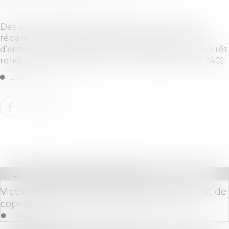
Source :
immobilier.lefigaro.fr
Des copropriétaires peuvent être condamnés à
réparer le préjudice causé aux tiers par un seul
d’entre eux, a jugé la Cour de cassation, dans un arrêt
rendu le 21 avril 2022 (Cass. Civ 3, 21.4.2022, P 21-12.240)...
Lire la suite
Droit immobilier
/
Copropriété
Vices cachés et remise en état par le syndicat de
copropriété : quid de l’action estimatoire ?
Lire la suite