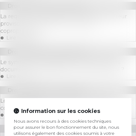
Droit immobilier
/
Copropriété
La requête en désignation de l'administrateur
provisoire n'a pas à être notifiée aux
copropriétaires
Lire la suite
Droit immobilier
/
Copropriété
Le syndic peut-il refuser de transmettre des
documents comptables au conseil syndical ?
Lire la suite
Droit immobilier
/
Copropriété
Le syndicat des copropriétaires n’est pas un
consommateur
Information sur les cookies
Lire la suite
Nous avons recours à des cookies techniques
pour assurer le bon fonctionnement du site, nous
Droit immobilier
/
Copropriété
utilisons également des cookies soumis à votre