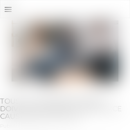
Ouvrir
le
menu
TOUS LES COPROPRIÉTAIRES
DOIVENT RÉPARER LE PRÉJUDICE
CAUSÉ PAR L’UN D’EUX
Publié le :
31/05/2022