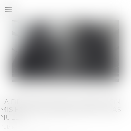
Ouvrir
le
menu
LA DÉSIGNATION DU SYNDIC NON
MIS EN CONCURRENCE N’EST PAS
NULLE
Publié le :
22/06/2021