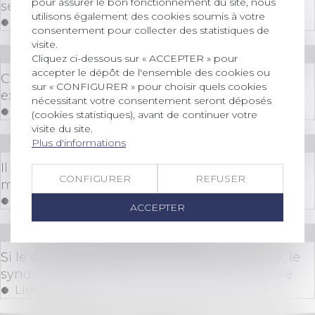
pour assurer le bon fonctionnement du site, nous
serpent de mer de la copropriété
utilisons également des cookies soumis à votre
Lire la suite
consentement pour collecter des statistiques de
visite.
Droit immobilier
/
Copropriété
Cliquez ci-dessous sur « ACCEPTER » pour
accepter le dépôt de l'ensemble des cookies ou
Copropriété : le compteur d'eau est présumé
sur « CONFIGURER » pour choisir quels cookies
exact
nécessitant votre consentement seront déposés
Lire la suite
(cookies statistiques), avant de continuer votre
visite du site.
Plus d'informations
Droit immobilier
/
Copropriété
Il peut y avoir abus de majorité ou de minorité
CONFIGURER
REFUSER
même dans une copropriété à deux
Lire la suite
ACCEPTER
Droit immobilier
/
Copropriété
Si le désordre provient d’une partie privative, le
syndicat de copropriété n’est pas responsable
Lire la suite