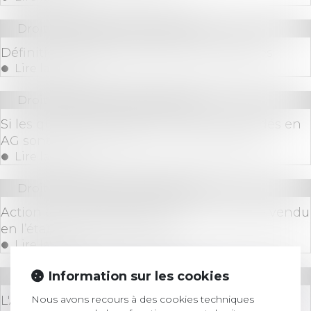
Droit immobilier
/
Copropriété
Définition des parties communes spéciales
Lire la suite
Droit immobilier
/
Copropriété
Si les questions relatives aux travaux décidés en
AG sont indissociables, un seul vote suffit
Lire la suite
Droit immobilier
/
Copropriété
Action des copropriétaires d’un immeuble vendu
en l’état futur d’achèvement
Lire la suite
Information sur les cookies
Droit immobilier
/
Copropriété
Nous avons recours à des cookies techniques
L'Assemblée Générale à distance, nouveau