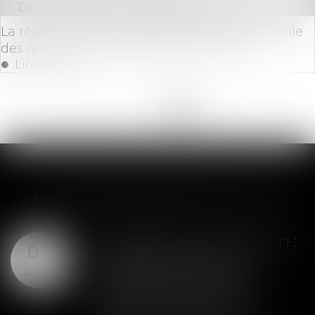
Droit immobilier
/
Copropriété
La répartition des charges peut différer de celle
des quotes-parts de parties communes
Lire la suite
<<
<
...
3
4
5
6
7
8
9
>
>>
LES DERNIÈRES ACTUS
Assurance construction :
07
le dépassement du
AOÛT
montant maximal
garanti peut exclure
toute couverture