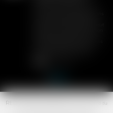
Lorsqu'un contrat d'assurance
limite sa garantie aux opérations
dont le coût n'excède pas un
certain montant, l'assuré ne peut
prétendre à la couverture de son
assureur s'il intervient sur un
chantier dépassant ce seuil sans
avoir obtenu l'extension de
garantie prévue au contrat...
Lire la suite
RED AVOCATS ASSOCIÉS -
20 Boulevard du
Jeu de Paume, 34000 MONTPELLIER -