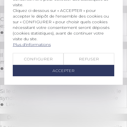
visite.
Droit immobilier
/
Copropriété
Cliquez ci-dessous sur « ACCEPTER » pour
accepter le dépôt de l'ensemble des cookies ou
Copropriété : le compteur d'eau est présumé
sur « CONFIGURER » pour choisir quels cookies
exact
nécessitant votre consentement seront déposés
Lire la suite
(cookies statistiques), avant de continuer votre
visite du site.
Plus d'informations
Droit immobilier
/
Copropriété
Il peut y avoir abus de majorité ou de minorité
CONFIGURER
REFUSER
même dans une copropriété à deux
Lire la suite
ACCEPTER
Droit immobilier
/
Copropriété
Si le désordre provient d’une partie privative, le
syndicat de copropriété n’est pas responsable
Lire la suite
Droit immobilier
/
Copropriété