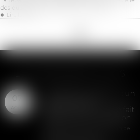
La répartition des charges peut différer de celle
des quotes-parts de parties communes
Lire la suite
<<
<
...
3
4
5
6
7
8
9
>
>>
LES DERNIÈRES ACTUS
Liquidation judiciaire : un
07
plan de cession
AOÛT
définitivement arrêté fait
obstacle à son extension
L'adoption définitive d'un plan de
cession met un terme à la