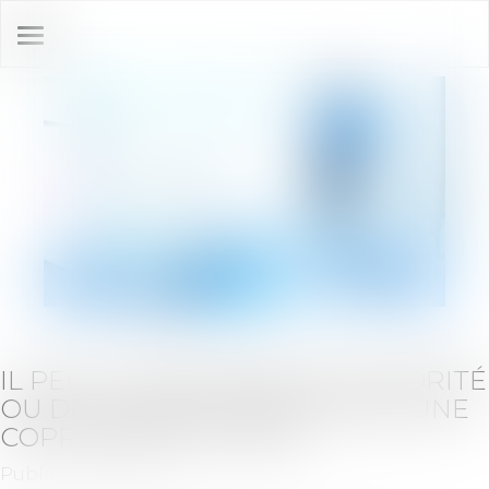
Ouvrir
le
menu
IL PEUT Y AVOIR ABUS DE MAJORITÉ
OU DE MINORITÉ MÊME DANS UNE
COPROPRIÉTÉ À DEUX
Publié le :
09/12/2020