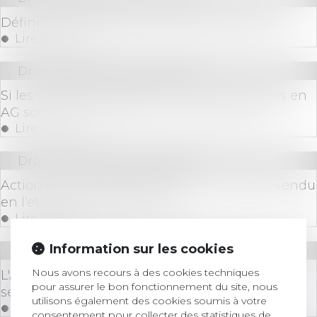
Définition des parties communes spéciales
Lire la suite
Droit immobilier
/
Copropriété
Si les questions relatives aux travaux décidés en
AG sont indissociables, un seul vote suffit
Lire la suite
Droit immobilier
/
Copropriété
Action des copropriétaires d’un immeuble vendu
en l’état futur d’achèvement
Lire la suite
Information sur les cookies
Droit immobilier
/
Copropriété
Nous avons recours à des cookies techniques
L'Assemblée Générale à distance, nouveau
pour assurer le bon fonctionnement du site, nous
serpent de mer de la copropriété
utilisons également des cookies soumis à votre
Lire la suite
consentement pour collecter des statistiques de