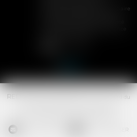
possibilité d'étendre une
procédure de liquidation judiciaire
à une autre société, y compris
lorsque cette extension avait été
prononcée en première instance
avant l'arrêt du plan...
Lire la suite
RED AVOCATS ASSOCIÉS -
20 Boulevard du
Jeu de Paume, 34000 MONTPELLIER -
Tél :
04 67 29 68 34
-
Fax :
04 67 29 65 52
NOUS CONTACTER
NOUS LOCALISER