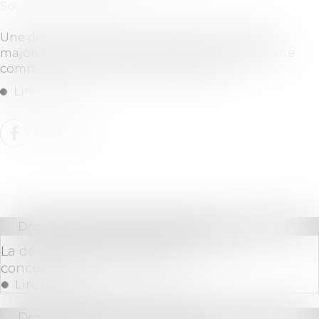
Source :
www.efl.fr
Une décision peut être annulée pour abus de
majorité ou de minorité dans une copropriété ne
comportant que deux copropriétaires...
Lire la suite
Droit immobilier
/
Copropriété
La désignation du syndic non mis en
concurrence n’est pas nulle
Lire la suite
Droit immobilier
/
Copropriété