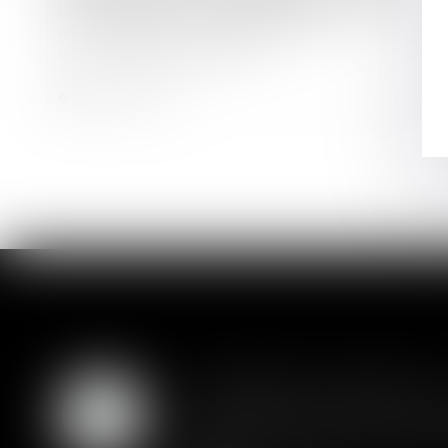
Lot transitoire : la copropriété a 3 ans
pour mettre son règlement en
conformité avec la loi
Lire la suite
Liquidation judiciaire 
07
L'adoption définitive d'un plan 
AOÛT
autre société, y compris lorsque