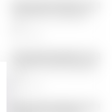
Droit immobilier
/
Copropriété
Tarifs des syndics : nouvelle étape
pour faciliter les comparaisons en
2022
Lire la suite
Droit immobilier
/
Copropriété
Copropriété et assemblées générales
: dérogations jusqu’au 30 septembre
2021
Lire la suite
Droit immobilier
/
Copropriété