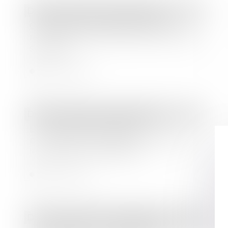
Droit immobilier
/
Copropriété
Comment sont déterminées les
règles de fonctionnement du conseil
syndical ?
Lire la suite
Droit immobilier
/
Copropriété
Loi « Climat et résilience » :
principales innovations intéressant
le droit de la copropriété
Lire la suite
Droit immobilier
/
Copropriété