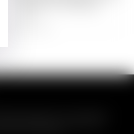
Copropriété : la constatation de
l’inexistence d’un lot transitoire
attendra
Lire la suite
té fait obstacle à son extension
 procédure de liquidation judiciaire à une
nce avant l'arrêt du plan...