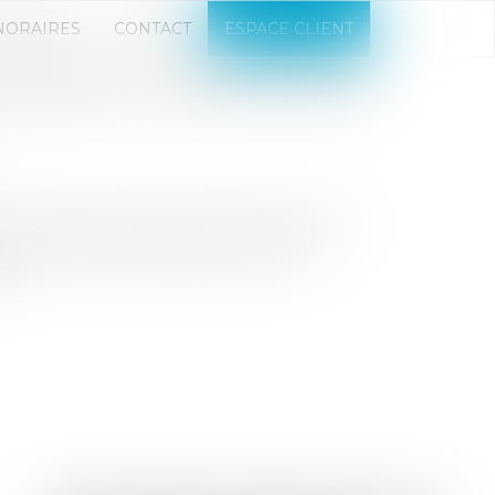
NORAIRES
CONTACT
ESPACE CLIENT
ÉNÉRALES : DÉROGATIONS
e.fr
ion de la sortie de crise sanitaire (JO du
a tenue d’assemblées générales de
...