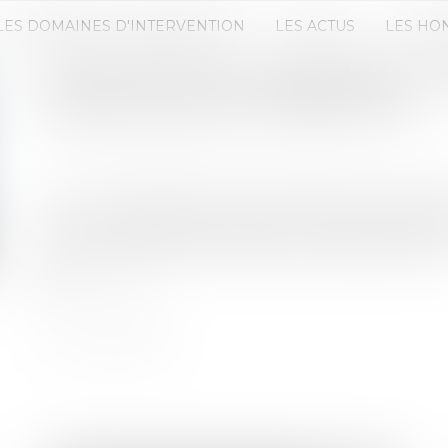
LES DOMAINES D'INTERVENTION
LES ACTUS
LES HO
COPROPRIÉTÉ ET ASSEMBLÉES G
JUSQU’AU 30 SEPTEMBRE 2021
Publié le :
24/08/2021
Source :
www.informationsrapidesdelacopropriet
La loi n° 2021-689 du 31 mai 2021 relative à la gest
1er juin) prolonge les dispositions permettant l
copropriété à distance jusqu’au 30 septembre 2021
Lire la suite