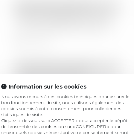
Droit immobilier
/
Copropriété
Travaux en copropriété : un second
vote n'est possible qu’après un vote
sur chacun des devis concurrents
Lire la suite
Droit immobilier
/
Copropriété
« Lors de la vente de mon
appartement, le syndic peut-il exiger
Information sur les cookies
250 € pour un pré-état daté, en plus
des 350 € pour l’état daté ? »
Nous avons recours à des cookies techniques pour assurer le
Lire la suite
bon fonctionnement du site, nous utilisons également des
cookies soumis à votre consentement pour collecter des
statistiques de visite.
Cliquez ci-dessous sur « ACCEPTER » pour accepter le dépôt
de l'ensemble des cookies ou sur « CONFIGURER » pour
Droit immobilier
/
Copropriété
choisir quels cookies nécessitant votre consentement seront