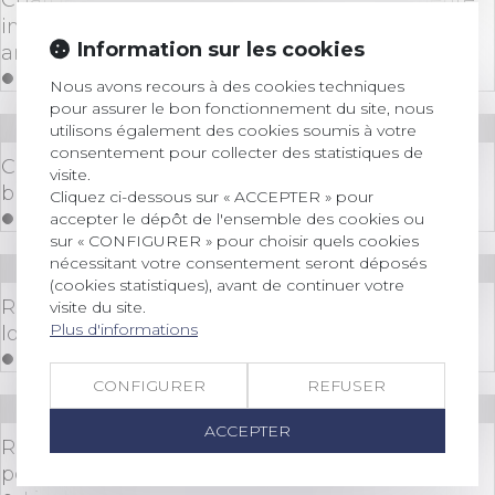
imprécise ne permet pas d'obtenir l'exigibilité
Information sur les cookies
anticipée des sommes dues
Lire la suite
Nous avons recours à des cookies techniques
pour assurer le bon fonctionnement du site, nous
Droit immobilier
/
Copropriété
utilisons également des cookies soumis à votre
consentement pour collecter des statistiques de
Copropriété : une mise en demeure imprécise
visite.
bloque le recouvrement
Cliquez ci-dessous sur « ACCEPTER » pour
Lire la suite
accepter le dépôt de l'ensemble des cookies ou
sur « CONFIGURER » pour choisir quels cookies
nécessitant votre consentement seront déposés
Droit immobilier
/
Copropriété
(cookies statistiques), avant de continuer votre
Relance de l’immobilier : un nouveau projet de
visite du site.
Plus d'informations
loi « Logement » attendu pour l’été 2026
Lire la suite
CONFIGURER
REFUSER
Droit immobilier
/
Copropriété
ACCEPTER
Registre national des copropriétés : un décret
pour préciser les données à déclarer