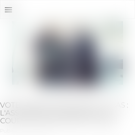
Ouvrir
le
menu
VOTE MINORITAIRE DANS LES SAS :
L'ASSEMBLÉE PLÉNIÈRE DE LA
COUR DE CASSATION EST SAISIE
Publié le :
04/06/2024