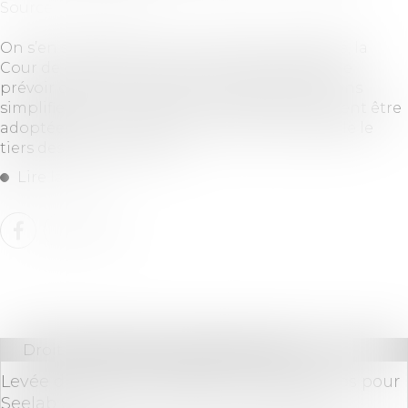
Source :
www.efl.fr
On s’en souvient, dans un arrêt très remarqué, la
Cour de cassation avait écarté la possibilité de
prévoir dans les statuts des sociétés par actions
simplifiées que les décisions collectives puissent être
adoptées par un vote minoritaire, par exemple le
tiers des voix exprimées...
Lire la suite
Droit des sociétés
/
Levées de fonds
Levée de fonds en seed de 1 million d'euros pour
Seelab et son outil de création graphique