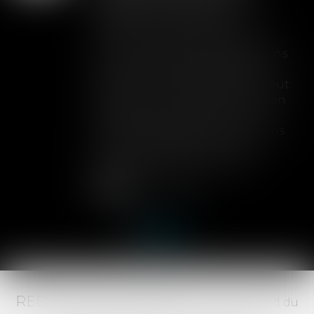
toute couverture
Lorsqu'un contrat d'assurance
limite sa garantie aux opérations
dont le coût n'excède pas un
certain montant, l'assuré ne peut
prétendre à la couverture de son
assureur s'il intervient sur un
chantier dépassant ce seuil sans
avoir obtenu l'extension de
garantie prévue au contrat...
Lire la suite
RED AVOCATS ASSOCIÉS -
20 Boulevard du