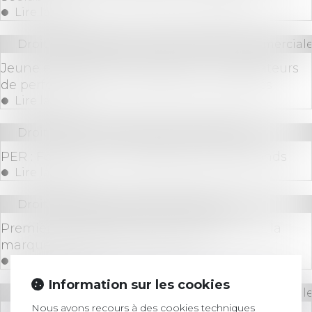
Lire la suite
Droit des sociétés
/
Droit des sociétés commerciale
Jeune entreprise de croissance : les indicateurs
de performance économique sont précisés
Lire la suite
Droit bancaire
/
Epargne et placements
PER : Focus sur la mutualisation des plafonds
Lire la suite
Droit des sociétés
/
Levées de fonds
Première levée de fonds pour Belledonne, la
marque de sneakers qui monte
Lire la suite
Information sur les cookies
Droit des sociétés
/
Droit des sociétés commerciale
Nous avons recours à des cookies techniques