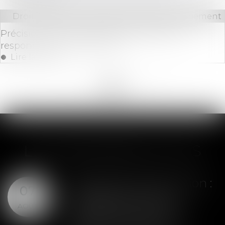
Droit bancaire
/
Comptes et moyens de paiement
Précisions sur la forclusion de l’action en
responsabilité du banquier
Lire la suite
<<
<
...
53
54
55
56
57
58
59
...
>
>>
LES DERNIÈRES ACTUS
Assurance construction :
07
le dépassement du
AOÛT
montant maximal
garanti peut exclure