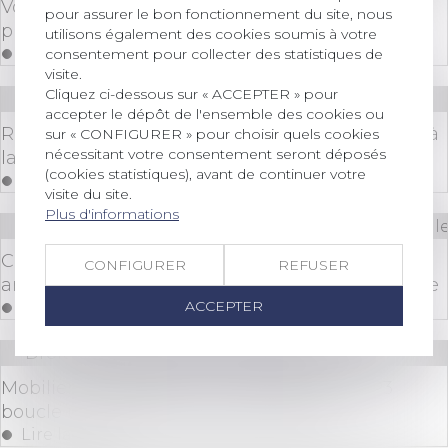
Vote minoritaire dans les SAS : l'assemblée
pour assurer le bon fonctionnement du site, nous
plénière de la Cour de cassation est saisie
utilisons également des cookies soumis à votre
Lire la suite
consentement pour collecter des statistiques de
visite.
Cliquez ci-dessous sur « ACCEPTER » pour
Droit des sociétés
/
Procédures collectives
accepter le dépôt de l'ensemble des cookies ou
Résolution du plan de sauvegarde pour fraude à
sur « CONFIGURER » pour choisir quels cookies
nécessitant votre consentement seront déposés
la loi ?
(cookies statistiques), avant de continuer votre
Lire la suite
visite du site.
Plus d'informations
Droit des sociétés
/
Droit des sociétés commerciale
Cautions, avals et garanties dans les sociétés
CONFIGURER
REFUSER
anonymes à directoire et conseil de surveillance
ACCEPTER
Lire la suite
Droit des sociétés
/
Levées de fonds
Mobilier reconditionné : L'entreprise SCOP3
boucle une levée de fonds de 5,2 M€
Lire la suite