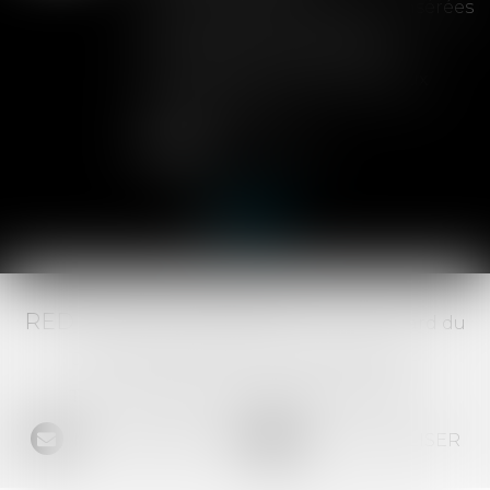
Les clauses de préemption insérées
dans les statuts d'une SAS
permettent aux associés de
contrôler l'entrée de nouveaux
actionnaires...
Lire la suite
RED AVOCATS ASSOCIÉS -
20 Boulevard du
Jeu de Paume, 34000 MONTPELLIER -
Tél :
04 67 29 68 34
-
Fax :
04 67 29 65 52
NOUS CONTACTER
NOUS LOCALISER