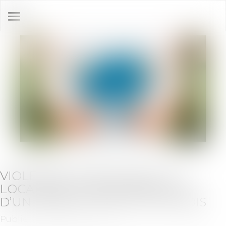
Ouvrir
le
menu
VIOLENCES CONJUGALES : LE
LOCATAIRE VICTIME BÉNÉFICIE
D’UN PRÉAVIS RÉDUIT À UN MOIS
Publié le :
19/08/2020