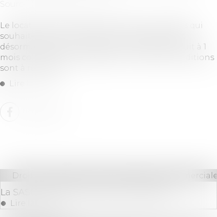
Source :
leparticulier.lefigaro.fr
Le locataire qui subit des violences conjugales qui
souhaite résilier le bail de son logement peut
désormais donner congé, avec un préavis réduit à 1
mois contre 3 mois auparavant. Certaines conditions
sont à respecter...
Lire la suite
Droit des sociétés
/
Droit des sociétés commerciale
La SASU : pourquoi est-elle si attractive ?
Lire la suite