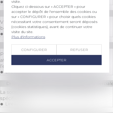
visite.
Lire la suite
Cliquez ci-dessous sur « ACCEPTER » pour
accepter le dépôt de l'ensemble des cookies ou
Droit immobilier
/
Baux d'habitation
sur « CONFIGURER » pour choisir quels cookies
nécessitant votre consentement seront déposés
Violences conjugales : le locataire victime
(cookies statistiques), avant de continuer votre
bénéficie d’un préavis réduit à un mois
visite du site.
Lire la suite
Plus d'informations
Droit bancaire
CONFIGURER
REFUSER
Prêteur professionnel : une responsabilité
atténuée en cas de torts partagés avec
ACCEPTER
l’emprunteur
Lire la suite
Droit des sociétés
/
Droit des sociétés commerciale
La société à mission : un fonctionnement
spécifique
Lire la suite