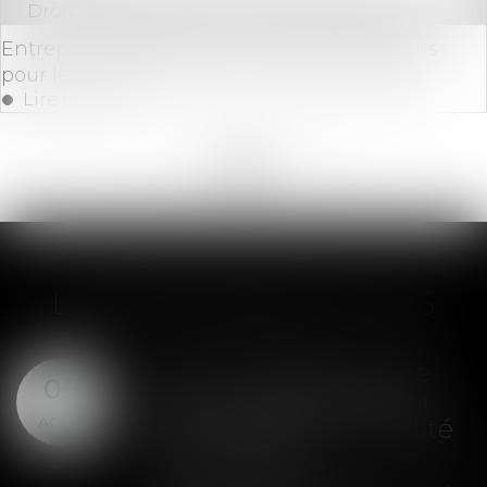
Droit des sociétés
/
Procédures collectives
Entreprises en difficulté : l'Etat doit faire plus
pour les salariés selon la Cour des comptes
Lire la suite
<<
<
...
160
161
162
163
164
165
166
...
>
>>
LES DERNIÈRES ACTUS
SAS : la violation d'une
05
clause de préemption
AOÛT
peut entraîner la nullité
de la cession