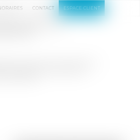
NORAIRES
CONTACT
ESPACE CLIENT
LAGE : NOUVELLE
ROPRIÉTÉ
ligation d'informer les copropriétaires
 de l'adresse, des horaires et des
a copropriété...