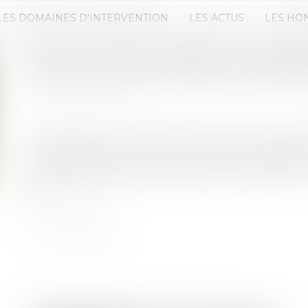
LES DOMAINES D'INTERVENTION
LES ACTUS
LES HO
TRI ET LUTTE CONTRE LE GASPIL
OBLIGATION DU SYNDIC DE COP
Publié le :
17/03/2020
Source :
www.efl.fr
À compter du 1er janvier 2022, le syndic aura l’ob
des règles locales en matière de tri des déchets et
modalités d'accès des déchetteries dont dépend l
Lire la suite