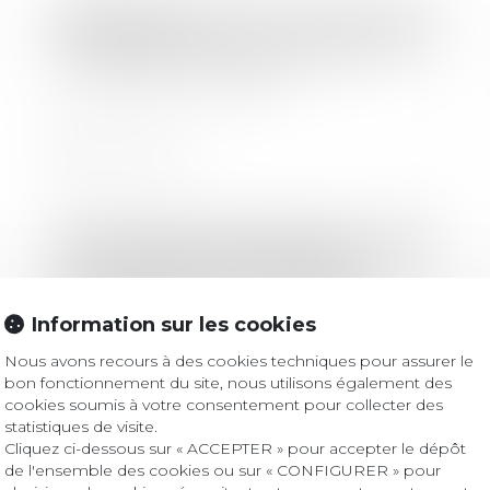
Droit bancaire
L'impact des mesures sanitaires sur
les crédits immobiliers ?
Lire la suite
Droit immobilier
/
Copropriété
Tri et lutte contre le gaspillage :
nouvelle obligation du syndic de
Information sur les cookies
copropriété
Nous avons recours à des cookies techniques pour assurer le
Lire la suite
bon fonctionnement du site, nous utilisons également des
cookies soumis à votre consentement pour collecter des
statistiques de visite.
Cliquez ci-dessous sur « ACCEPTER » pour accepter le dépôt
Droit immobilier
/
Droit de la construction
de l'ensemble des cookies ou sur « CONFIGURER » pour