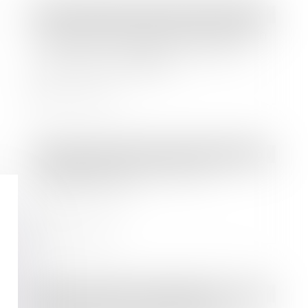
Droit immobilier
/
Droit de la construction
Contrat de rénovation et prescription
de l’action en réparation des tiers
contre le sous-traitant
Lire la suite
Droit des sociétés
/
Droit des sociétés commerciales et professionnelles
Investissement en SCPI : les
différents choix
Lire la suite
Droit immobilier
/
Copropriété