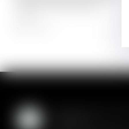
Société civile : pas de limite à la
durée du mandat du liquidateur
amiable
Lire la suite
Assurance constructio
07
couverture
AOÛT
Lorsqu'un contrat d'assurance l