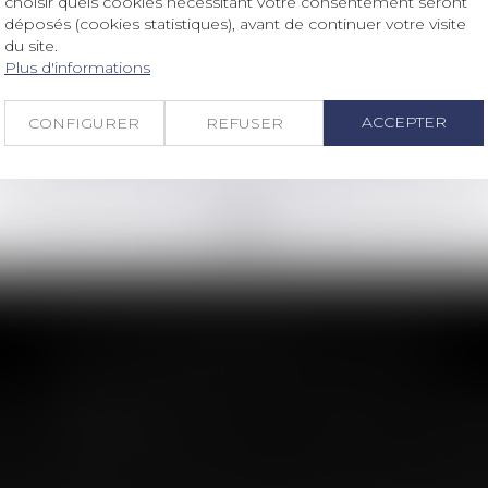
choisir quels cookies nécessitant votre consentement seront
Le solde du prix n'est dû au
déposés (cookies statistiques), avant de continuer votre visite
constructeur qu'à la levée des
du site.
réserves
Plus d'informations
Lire la suite
ACCEPTER
CONFIGURER
REFUSER
<<
<
...
172
173
174
175
176
177
178
...
>
>>
LES DERNIÈRES ACTUS
n : le dépassement du montant maxima
imite sa garantie aux opérations dont le coût n'excède