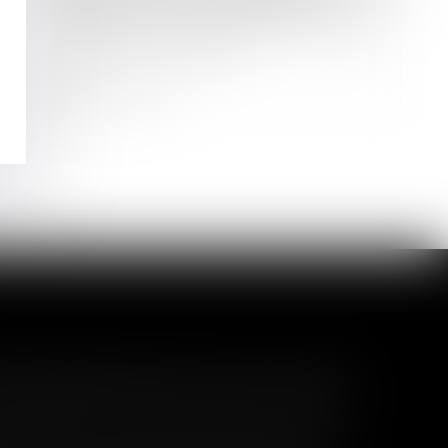
Indemnisation du préjudice du
syndicat en cas de travaux irréguliers
réalisés par le syndic
Lire la suite
l garanti peut exclure toute
 pas un certain montant, l'assuré ne peut