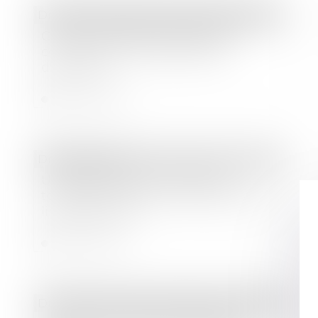
Droit des sociétés
/
Droit des sociétés commerciales et professionnelles
Covid 19 : Paiement des loyers
commerciaux et des factures
d'énergie ?
Lire la suite
Droit bancaire
Un prêteur fautif ne perd pas
toujours le droit au remboursement -
lindependant.fr
Lire la suite
Droit des sociétés
/
Procédures collectives