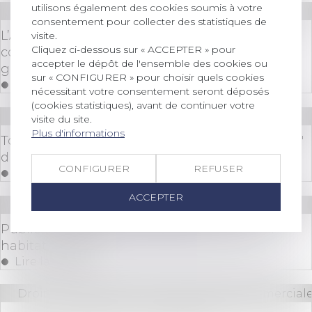
utilisons également des cookies soumis à votre
Droit des sociétés
/
Fusions et acquisitions
consentement pour collecter des statistiques de
L’Autorité de la concurrence autorise sans
visite.
Cliquez ci-dessous sur « ACCEPTER » pour
conditions le rachat du groupe Tryba par le
accepter le dépôt de l'ensemble des cookies ou
groupe VKR Holding
sur « CONFIGURER » pour choisir quels cookies
Lire la suite
nécessitant votre consentement seront déposés
(cookies statistiques), avant de continuer votre
Droit bancaire
/
Cryptomonnaies
visite du site.
Plus d'informations
Top 5 des actualités Bitcoin et crypto - Le Récap'
du Coin
CONFIGURER
REFUSER
Lire la suite
ACCEPTER
Droit immobilier
/
Copropriété
Publication du décret d'application de la loi
habitat dégradé
Lire la suite
Droit des sociétés
/
Droit des sociétés commerciale