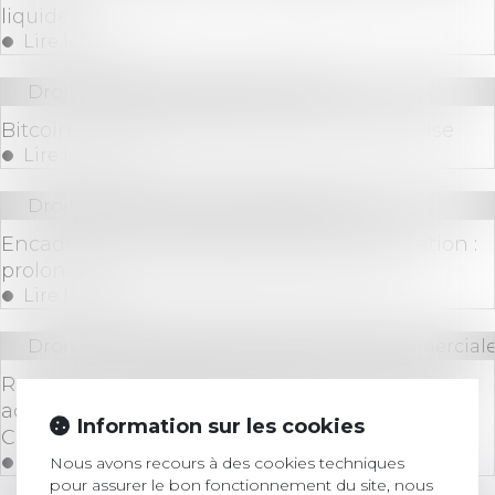
liquidée
Lire la suite
Droit bancaire
/
Cryptomonnaies
Bitcoin : La prédiction de prix choc de Bitwise
Lire la suite
Droit immobilier
/
Baux d'habitation
Encadrement des loyers des baux d’habitation :
prolongation du dispositif jusqu’en 2026
Lire la suite
Droit des sociétés
/
Droit des sociétés commerciale
Regroupement d’établissements à une même
adresse : nouvelles conditions prévues par le
Information sur les cookies
Code de commerce
Lire la suite
Nous avons recours à des cookies techniques
pour assurer le bon fonctionnement du site, nous