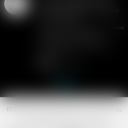
clause de préemption
AOÛT
peut entraîner la nullité
de la cession
Les clauses de préemption insérées
dans les statuts d'une SAS
permettent aux associés de
contrôler l'entrée de nouveaux
actionnaires...
Lire la suite
RED AVOCATS ASSOCIÉS -
20 Boulevard du
Jeu de Paume, 34000 MONTPELLIER -