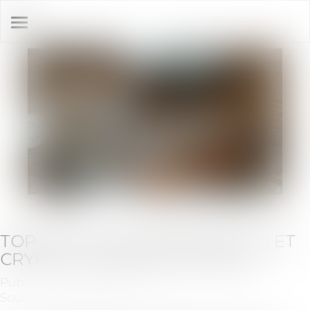
Ouvrir
le
menu
TOP 5 DES ACTUALITÉS BITCOIN ET
CRYPTO - LE RÉCAP' DU COIN
Publié le :
28/08/2025
Source :
journalducoin.com