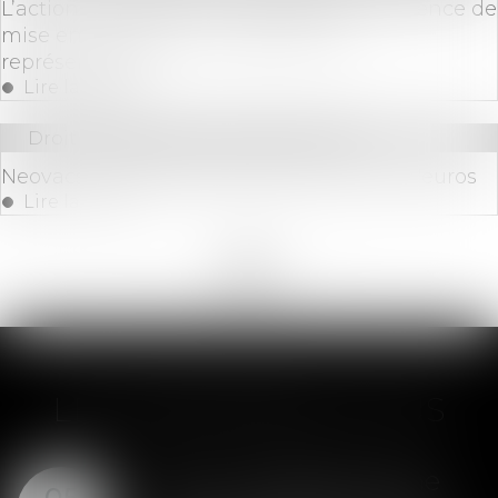
L’action ut singuli est irrecevable en l’absence de
mise en cause de la société par ses
représentants !
Lire la suite
Droit des sociétés
/
Levées de fonds
Neovacs : levée de fonds de 0,25 million d'euros
Lire la suite
<<
<
...
8
9
10
11
12
13
14
...
>
>>
LES DERNIÈRES ACTUS
SAS : la violation d'une
05