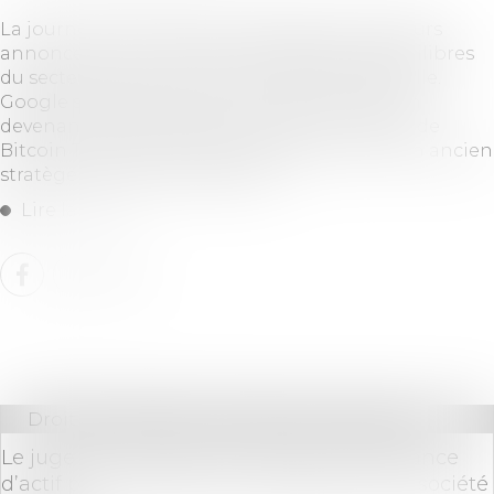
La journée du 19 août est marquée par plusieurs
annonces qui continuent de redéfinir les équilibres
du secteur crypto et de la finance traditionnelle.
Google s’impose comme un acteur central en
devenant le principal actionnaire du mineur de
Bitcoin TeraWulf, tandis que Tether recrute un ancien
stratège de la Maison Blanche...
Lire la suite
Droit des sociétés
/
Procédures collectives
Le juge doit vérifier la preuve de l’insuffisance
d’actif pour condamner le dirigeant de la société