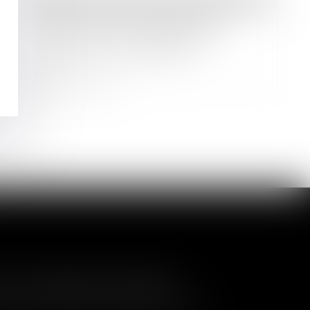
Droit immobilier
/
Droit de la propriété
Loi de finances 2025 : quelles
mesures pour le logement et
l’accession à la propriété ?
Lire la suite
a nullité de la cession
és de contrôler l'entrée de nouveaux