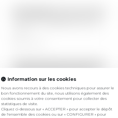
Droit immobilier
Non-conformité apparente et action
en justice : un délai strict d’un an en
VEFA
Lire la suite
Droit des sociétés
/
Fusions et acquisitions
Tendances du M&A en 2025 : une
reprise contrastée en perspective
Information sur les cookies
Nous avons recours à des cookies techniques pour assurer le
bon fonctionnement du site, nous utilisons également des
Lire la suite
cookies soumis à votre consentement pour collecter des
statistiques de visite.
Cliquez ci-dessous sur « ACCEPTER » pour accepter le dépôt
de l'ensemble des cookies ou sur « CONFIGURER » pour