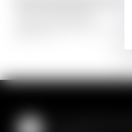
Droit bancaire
/
Cryptomonnaies
Bitcoin a la capacité de devenir un
moyen de paiement légal en
Europe, selon la membre du
Parlement européen Sarah Knafo :
Je vais lutter contre l’euro
Lire la suite
numérique et la BCE totalitaire
SAS : la violation d'un
05
Les clauses de préemption insér