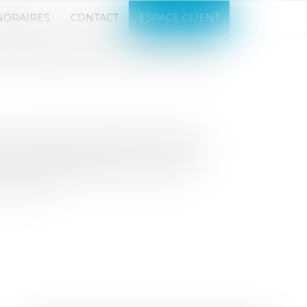
NORAIRES
CONTACT
ESPACE CLIENT
NE REPRISE CONTRASTÉE
t une reprise contrastée en 2025 au
ry Trends publiée par PwC France et
ons a progressé de 5 % en 2024, le
ondiale...