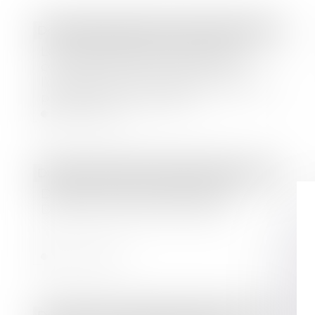
Droit des sociétés
/
Droit des sociétés commerciales et professionnelles
Le remboursement du compte
courant d’associé est distinct de
l’obligation de la société de régler le
prix des parts rachetées !
Lire la suite
Droit des sociétés
/
Levées de fonds
Détection des menaces par IA :
Dream réussit à lever 100 M$
Lire la suite