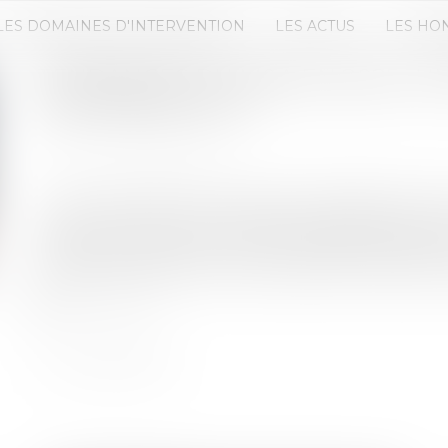
LES DOMAINES D'INTERVENTION
LES ACTUS
LES HO
TENDANCES DU M&A EN 2025 : U
EN PERSPECTIVE
Publié le :
28/02/2025
Source :
www.daf-mag.fr
Le marché des fusions-acquisitions (M&A) connaî
niveau mondial, selon l'étude Global M&A Indust
Maghreb. Alors que la valeur totale des transacti
nombre d'opérations a chuté de 18 % à l'échelle m
Lire la suite