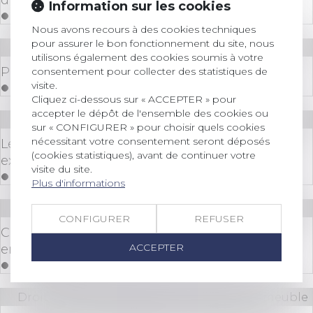
Information sur les cookies
Lire la suite
Nous avons recours à des cookies techniques
pour assurer le bon fonctionnement du site, nous
Droit bancaire
utilisons également des cookies soumis à votre
Peut-on annuler un virement bancaire ?
consentement pour collecter des statistiques de
visite.
Lire la suite
Cliquez ci-dessous sur « ACCEPTER » pour
accepter le dépôt de l'ensemble des cookies ou
Droit immobilier
/
Droit de la construction
sur « CONFIGURER » pour choisir quels cookies
nécessitant votre consentement seront déposés
Les techniques de construction dans les zones
(cookies statistiques), avant de continuer votre
exposées à certains mouvements de terrain
visite du site.
Lire la suite
Plus d'informations
Droit des sociétés
/
Procédures collectives
CONFIGURER
REFUSER
Cessation de paiement : fin de la mesure mise
ACCEPTER
en place pendant la crise
Lire la suite
Droit immobilier
/
Cession et gestion d'immeuble