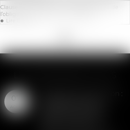
Clause de non-recours : pas d’exonération de
l’obligation de délivrance du bailleur
Lire la suite
<<
<
...
22
23
24
25
26
27
28
...
>
>>
LES DERNIÈRES ACTUS
Assurance construction :
07
le dépassement du
AOÛT
montant maximal
garanti peut exclure
toute couverture