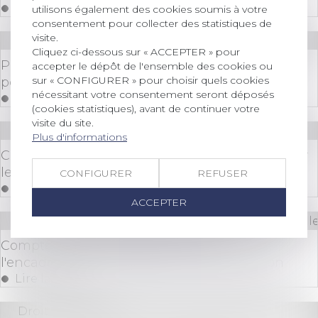
Lire la suite
utilisons également des cookies soumis à votre
consentement pour collecter des statistiques de
visite.
Droit des sociétés
/
Transmission d’entreprise
Cliquez ci-dessous sur « ACCEPTER » pour
Plan Transmission TPE : un panel de solutions
accepter le dépôt de l'ensemble des cookies ou
sur « CONFIGURER » pour choisir quels cookies
pour les cédants et les repreneurs
nécessitant votre consentement seront déposés
Lire la suite
(cookies statistiques), avant de continuer votre
visite du site.
Droit bancaire
/
Cryptomonnaies
Plus d'informations
Crypto : La Fed pourrait assouplir les règles pour
les banques
CONFIGURER
REFUSER
Lire la suite
ACCEPTER
Droit des sociétés
/
Droit des sociétés commerciale
Compte courant et paiement indu :
l'encadrement strict de la Cour de cassation
Lire la suite
Droit immobilier