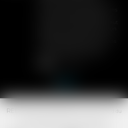
Lorsqu'un contrat d'assurance
limite sa garantie aux opérations
dont le coût n'excède pas un
certain montant, l'assuré ne peut
prétendre à la couverture de son
assureur s'il intervient sur un
chantier dépassant ce seuil sans
avoir obtenu l'extension de
garantie prévue au contrat...
Lire la suite
RED AVOCATS ASSOCIÉS -
20 Boulevard du
Jeu de Paume, 34000 MONTPELLIER -