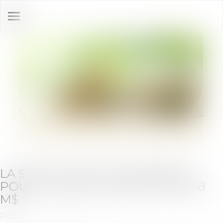
Ouvrir
le
menu
LA STARTUP DE PUCES RÉSEAU
POUR L’IA NEYE SYSTEMS LÈVE 58
M$
Publié le :
25/04/2025