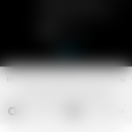
dans les statuts d'une SAS
permettent aux associés de
contrôler l'entrée de nouveaux
actionnaires...
Lire la suite
RED AVOCATS ASSOCIÉS -
20 Boulevard du
Jeu de Paume, 34000 MONTPELLIER -
Tél :
04 67 29 68 34
-
Fax :
04 67 29 65 52
NOUS CONTACTER
NOUS LOCALISER
Accueil
Le Cabinet
L'équipe
Les domaines d'intervention