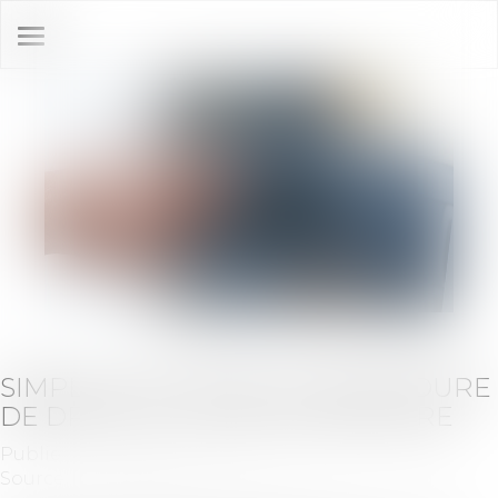
Ouvrir
le
menu
SIMPLIFICATION DE LA PROCÉDURE
DE DROIT AU COMPTE BANCAIRE
Publié le :
28/06/2022
Source :
www.gouvernement.fr