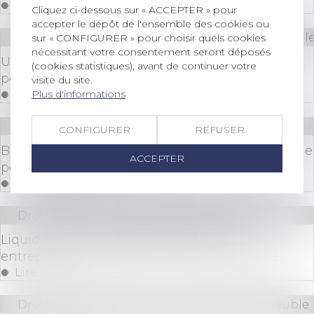
Lire la suite
Cliquez ci-dessous sur « ACCEPTER » pour
accepter le dépôt de l'ensemble des cookies ou
Droit des sociétés
/
Droit des sociétés commerciale
sur « CONFIGURER » pour choisir quels cookies
nécessitant votre consentement seront déposés
Une convention de compte courant d’associé
(cookies statistiques), avant de continuer votre
peut faire l’objet d’une expertise de gestion
visite du site.
Plus d'informations
Lire la suite
Droit commercial
/
Baux commerciaux
CONFIGURER
REFUSER
Bail d’un local commercial affecté d’un défaut de
ACCEPTER
permis de construire
Lire la suite
Droit des sociétés
/
Procédures collectives
Liquidation judiciaire et divorce d'un
entrepreneur : logement familial saisissable
Lire la suite
Droit immobilier
/
Cession et gestion d'immeuble