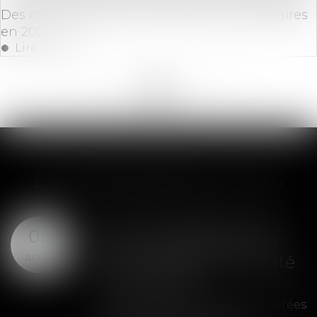
Des changements à venir pour les propriétaires
en 2022
Lire la suite
<<
<
...
108
109
110
111
112
113
114
...
>
>>
LES DERNIÈRES ACTUS
SAS : la violation d'une
05
clause de préemption
AOÛT
peut entraîner la nullité
de la cession
Les clauses de préemption insérées