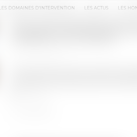
LES DOMAINES D'INTERVENTION
LES ACTUS
LES HO
SEULE UNE CONVENTION CONCLU
D'OUVRAGE PEUT DÉGAGER LA R
MEMBRE DU GROUPEMENT
Publié le :
30/09/2020
Source :
www.weka.fr
Dans le cadre d’un groupement solidaire, la res
peut être exclue sauf si une convention à laquelle
une répartition précise des missions entre les 
Lire la suite