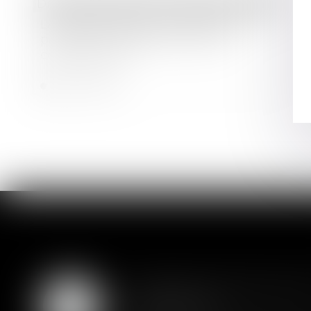
Droit des sociétés
/
Droit des sociétés commerciales et professionnelles
La réglementation des délais de
paiement s’applique aux baux
commerciaux
Lire la suite
Assurance constructio
07
couverture