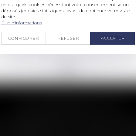
Droit immobilier
/
Copropriété
choisir quels cookies nécessitant votre consentement seront
La répartition des charges peut
déposés (cookies statistiques), avant de continuer votre visite
du site.
différer de celle des quotes-parts de
Plus d'informations
parties communes
Lire la suite
ACCEPTER
CONFIGURER
REFUSER
<<
<
...
157
158
159
160
161
162
163
...
>
>>
LES DERNIÈRES ACTUS
n : le dépassement du montant maxima