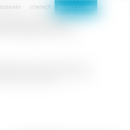
NORAIRES
CONTACT
ESPACE CLIENT
E AVEC LE MAÎTRE
ESPONSABILITÉ D'UN
ponsabilité d’une société membre ne
 l’acheteur aurait été partie procède à
membres du groupement...