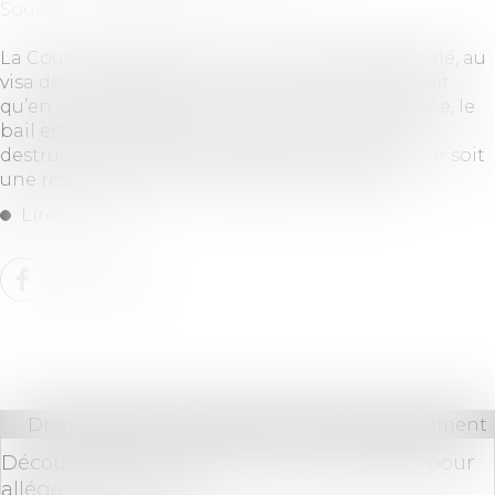
Source :
www.lemag-juridique.com
La Cour de cassation l’a une nouvelle fois rappelé, au
visa de l’article 1722 du Code civil. Ce texte prévoit
qu’en cas de destruction totale de la chose louée, le
bail est résilié de plein droit, et qu’en cas de
destruction partielle, le preneur peut demander soit
une résiliation, soit une réduction du loyer...
Lire la suite
Droit bancaire
/
Comptes et moyens de paiement
Découvert bancaire : des solutions légales pour
alléger votre budget