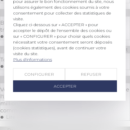
pour assurer le bon fonctionnement du site, nous
utilisons également des cookies soumis à votre
Droit des sociétés
/
Transmission d’entreprise
consentement pour collecter des statistiques de
visite.
Bpifrance lance un nouveau prêt dédié à la
Cliquez ci-dessous sur « ACCEPTER » pour
transmission d’entreprise
accepter le dépôt de l'ensemble des cookies ou
sur « CONFIGURER » pour choisir quels cookies
Lire la suite
nécessitant votre consentement seront déposés
(cookies statistiques), avant de continuer votre
Droit bancaire
/
Comptes et moyens de paiement
visite du site.
Tout savoir sur le Plan Épargne Avenir Climat
Plus d'informations
Lire la suite
CONFIGURER
REFUSER
Droit des sociétés
/
Levées de fonds
ACCEPTER
Veesion, société française pionnière mondiale de
l'IA qui reconnait et analyse les gestes, lève 38
millions d'euros pour permettre aux
commerçants de réduire le vol en magasin
Lire la suite