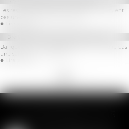
Droit commercial
/
Baux commerciaux
Les restrictions liées au Covid-19 ne constituent
pas une perte de la chose louée !
Lire la suite
Droit des sociétés
/
Procédures collectives
Banqueroute : une gestion fautive ne justifie pas
une sanction non motivée !
Lire la suite
<<
<
...
17
18
19
20
21
22
23
...
>
>>
LES DERNIÈRES ACTUS