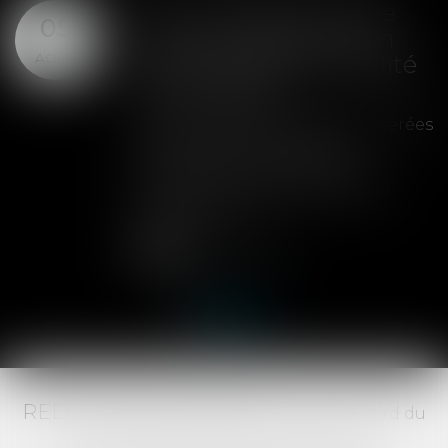
SAS : la violation d'une
05
clause de préemption
AOÛT
peut entraîner la nullité
de la cession
Les clauses de préemption insérées
dans les statuts d'une SAS
permettent aux associés de
contrôler l'entrée de nouveaux
actionnaires...
Lire la suite
RED AVOCATS ASSOCIÉS -
20 Boulevard du
Jeu de Paume, 34000 MONTPELLIER -