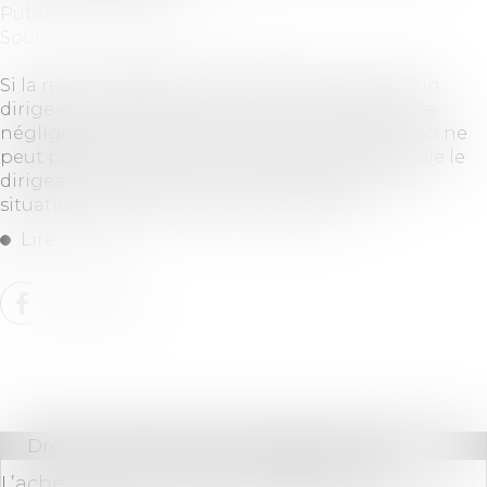
Publié le :
02/04/2021
Source :
www.dalloz-actualite.fr
Si la responsabilité pour insuffisance d’actif d’un
dirigeant ne peut être retenue en cas de simple
négligence dans la gestion de la société, celle-ci ne
peut pas être réduite à l’hypothèse dans laquelle le
dirigeant a pu ignorer les circonstances ou la
situation ayant entouré sa commission...
Lire la suite
Droit immobilier
/
Droit de la propriété
L’acheteur doit prouver la différence de