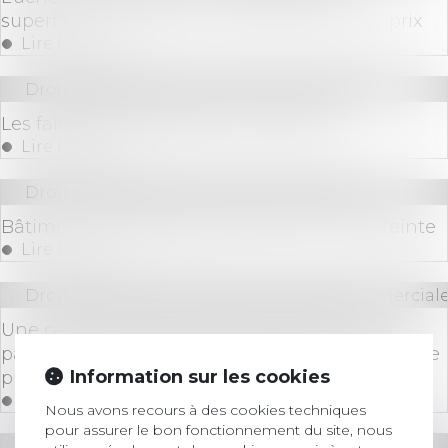
superficie pour obtenir une diminution du prix
Lire la suite
Droit des sociétés
/
Procédures collectives
Les faillites d’entreprises…au plus bas
Lire la suite
Droit immobilier
/
Droit de la construction
Bâtiment : des perspectives 2021 en demi-teinte
Lire la suite
Droit des sociétés
/
Droit des sociétés commerciale
Une cession forcée d’actions prévue par un
pacte peut être ordonnée malgré un litige sur le
Information sur les cookies
prix
Lire la suite
Nous avons recours à des cookies techniques
pour assurer le bon fonctionnement du site, nous
Droit immobilier
/
Droit de la propriété