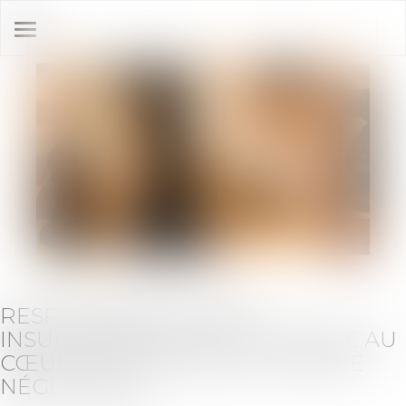
Ouvrir
le
menu
RESPONSABILITÉ POUR
INSUFFISANCE D’ACTIF : VOYAGE AU
CŒUR DE LA NOTION DE SIMPLE
NÉGLIGENCE