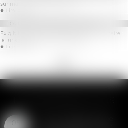
sur marchés de construction ?
Lire la suite
Droit commercial
/
Baux commerciaux
Exigibilité des loyers pendant la crise sanitaire :
la jurisprudence encore hésitante
Lire la suite
<<
<
...
143
144
145
146
147
148
149
...
>
>>
LES DERNIÈRES ACTUS
SAS : la violation d'une
05
clause de préemption