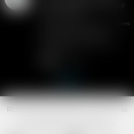
AOÛT
peut entraîner la nullité
de la cession
Les clauses de préemption insérées
dans les statuts d'une SAS
permettent aux associés de
contrôler l'entrée de nouveaux
actionnaires...
Lire la suite
RED AVOCATS ASSOCIÉS -
20 Boulevard du
Jeu de Paume, 34000 MONTPELLIER -
Tél :
04 67 29 68 34
-
Fax :
04 67 29 65 52