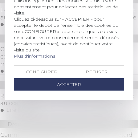
utilisons également des cookies soumis à votre
consentement pour collecter des statistiques de
La charge de la double preuve du manquement
visite.
au pacte de préférence pèse sur son bénéficiaire
Cliquez ci-dessous sur « ACCEPTER » pour
Lire la suite
accepter le dépôt de l'ensemble des cookies ou
sur « CONFIGURER » pour choisir quels cookies
nécessitant votre consentement seront déposés
Droit bancaire
(cookies statistiques), avant de continuer votre
Caution personne physique et procédure
visite du site.
Plus d'informations
collective : application dans le temps des
mesures de protection
Lire la suite
CONFIGURER
REFUSER
ACCEPTER
Droit des sociétés
/
Procédures collectives
Responsabilité pour insuffisance d’actif : voyage
au cœur de la notion de simple négligence
Lire la suite
Droit immobilier
/
Droit de la construction
Comment comptabiliser les pénalités de retard