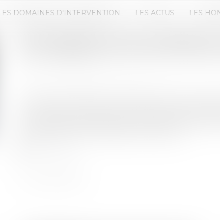
LES DOMAINES D'INTERVENTION
LES ACTUS
LES HO
RESPONSABILITÉ DE LA BANQUE
EN L’ABSENCE D’ATTESTATION D
Publié le :
23/05/2023
Source :
www.lemag-juridique.com
Le constructeur selon contrat de construction de
non fourniture du plan, doit souscrire une garan
en charge le coût des travaux nécessaires à l'ach
retard de livraison excédant trente jours...
Lire la suite