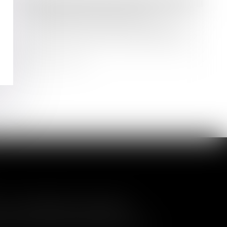
Droit immobilier
/
Droit de la propriété
Immeuble insalubre à titre
irrémédiable : quelle méthode pour
calculer l’indemnité d’expropriation ?
Lire la suite
a nullité de la cession
és de contrôler l'entrée de nouveaux