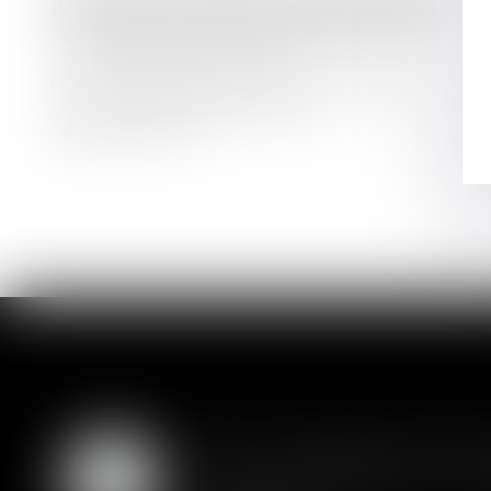
Droit commercial
/
Baux commerciaux
Du délai pour agir en dénégation du
droit au statut des baux
commerciaux en raison d’un défaut
d’immatriculation au RCS
Lire la suite
SAS : la violation d'un
05
Les clauses de préemption insér