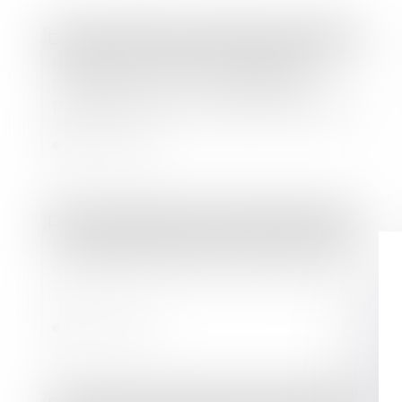
Droit immobilier
/
Droit de la construction
Précisions sur les servitudes pour
l’établissement de canalisations
publiques d’eau ou d’assainissement
Lire la suite
Droit immobilier
/
Droit de la propriété
Droit de préemption urbain et vente
immobilière : quelles conséquences
?
Lire la suite