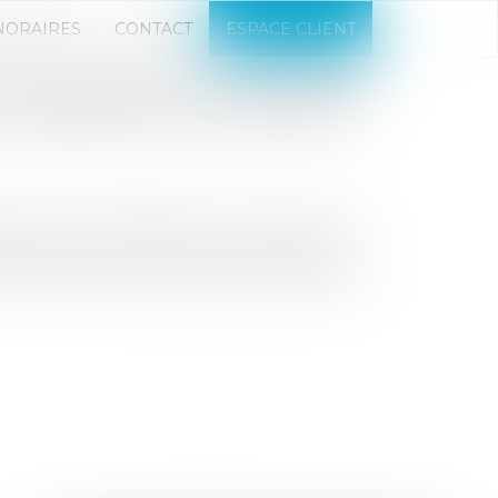
NORAIRES
CONTACT
ESPACE CLIENT
 QUI DÉBLOQUE LES FONDS
E GARANTIE DE LIVRAISON
 maison individuelle, qu'il comporte ou
tie de livraison, qui prend notamment
èvement de l'ouvrage et les pénalités de