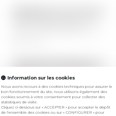
Droit bancaire
Existence d’une somme en espèces
dans un coffre en banque, et
taxation d’office par l’administration
Lire la suite
Droit des sociétés
/
Levées de fonds
Levée de fonds : à qui s’adresser et
quand ?
Information sur les cookies
Nous avons recours à des cookies techniques pour assurer le
bon fonctionnement du site, nous utilisons également des
Lire la suite
cookies soumis à votre consentement pour collecter des
statistiques de visite.
Cliquez ci-dessous sur « ACCEPTER » pour accepter le dépôt
de l'ensemble des cookies ou sur « CONFIGURER » pour