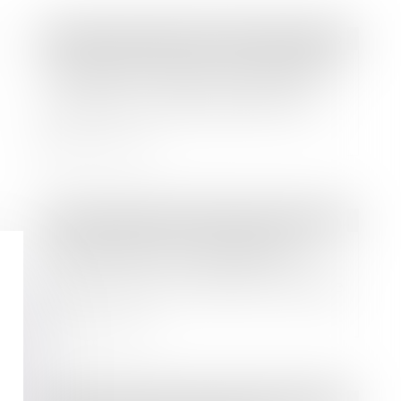
Droit des sociétés
/
Droit des sociétés commerciales et professionnelles
SARL devenue EURL : responsabilité
de l'expert-comptable n'ayant pas
indiqué le nouveau régime fiscal
Lire la suite
Droit immobilier
/
Droit de la construction
La notification d’un décompte
définitif vaut accord exprès et non
équivoque par le maître de l’ouvrage
Lire la suite