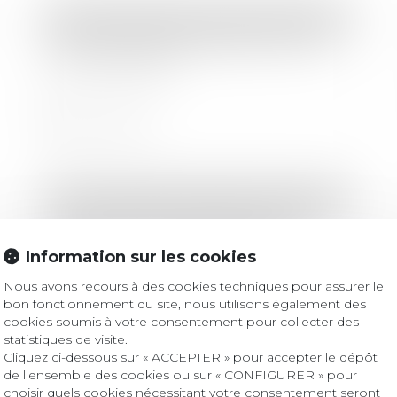
Droit des sociétés
/
Droit des sociétés commerciales et professionnelles
La notion de perte définitive d’une
filiale étrangère
Lire la suite
Droit immobilier
/
Droit de la construction
La clause de la Vefa prévoyant de
doubler la durée de retard, non
Information sur les cookies
indemnisée, n’est pas abusive
Nous avons recours à des cookies techniques pour assurer le
Lire la suite
bon fonctionnement du site, nous utilisons également des
cookies soumis à votre consentement pour collecter des
statistiques de visite.
Cliquez ci-dessous sur « ACCEPTER » pour accepter le dépôt
de l'ensemble des cookies ou sur « CONFIGURER » pour
Droit immobilier
/
Droit de la construction
choisir quels cookies nécessitant votre consentement seront