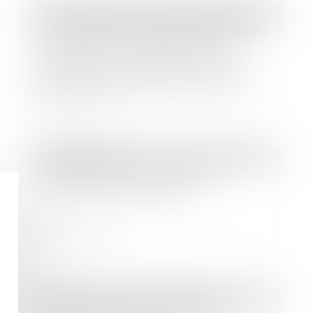
Droit des sociétés
/
Procédures collectives
La conversion de la procédure de
redressement judiciaire en une
liquidation est subordonnée à la
convocation régulière du débiteur
Lire la suite
Droit bancaire
Le chèque reste le moyen de
paiement le plus fraudé
Lire la suite
Droit immobilier
/
Copropriété