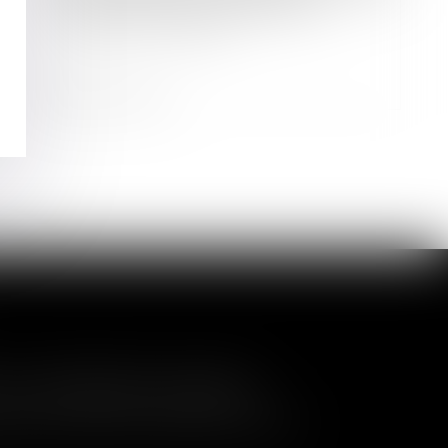
La copropriété et les règles de
protection incendie
Lire la suite
a nullité de la cession
04
és de contrôler l'entrée de nouveaux
AOÛT