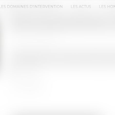
LES DOMAINES D'INTERVENTION
LES ACTUS
LES HO
RÉPARATION DES DÉSORDRES : P
DÉLAI DE PRESCRIPTION, MAIS 
Publié le :
24/07/2019
Source :
www.lextenso.fr
Pour rejeter la fin de non-recevoir tirée de la for
d’architectes et la SCI qui avait conclu avec un c
futur d’achèvement et les condamner à payer cer
Lire la suite