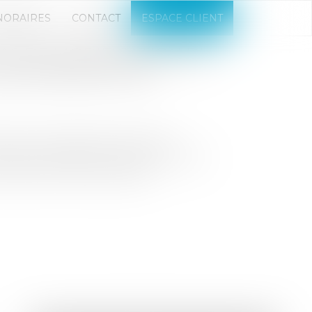
NORAIRES
CONTACT
ESPACE CLIENT
AS DE MODIFICATION DU
UNE INTERRUPTION
clusion invoquée par la société
ouple la vente d’une maison en l’état
taines sommes aux époux...