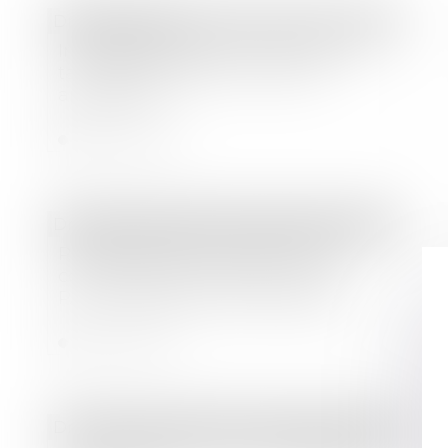
Droit bancaire
Irrégularités dans les mentions du
taux effectif global : sanctions
applicables
Lire la suite
Droit des sociétés
/
Droit des sociétés commerciales et professionnelles
Représentation des salariés aux
conseils d'administration : la loi
PACTE abaisse le seuil d'effectif
Lire la suite
Droit des sociétés
/
Droit des sociétés commerciales et professionnelles