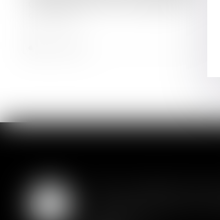
Comment fonctionne la délégation
de pouvoir?
Lire la suite
SAS : la violation d'un
05
Les clauses de préemption insér
AOÛT
actionnaires...